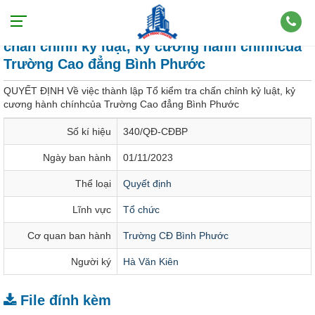
QUYẾT ĐỊNH Về việc thành lập Tổ kiểm tra
chấn chỉnh kỷ luật, kỷ cương hành chínhcủa
Trường Cao đẳng Bình Phước
QUYẾT ĐỊNH Về việc thành lập Tổ kiểm tra chấn chỉnh kỷ luật, kỷ
cương hành chínhcủa Trường Cao đẳng Bình Phước
Số kí hiệu
340/QĐ-CĐBP
Ngày ban hành
01/11/2023
Thể loại
Quyết định
Lĩnh vực
Tổ chức
Cơ quan ban hành
Trường CĐ Bình Phước
Người ký
Hà Văn Kiên
File đính kèm