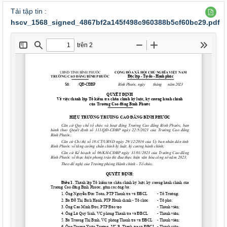
Tải tập tin :
hscv_1568_signed_4867bf2a145f498c960388b5cf60bc29.pdf