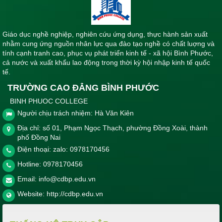
Giáo dục nghề nghiệp, nghiên cứu ứng dụng, thực hành sản xuất
nhằm cung ứng nguồn nhân lực qua đào tạo nghề có chất luợng và
tính cạnh tranh cao, phục vụ phát triển kinh tế - xã hội Bình Phước,
cả nước và xuất khẩu lao động trong thời kỳ hội nhập kinh tế quốc
tế.
TRƯỜNG CAO ĐẲNG BÌNH PHƯỚC
BINH PHUOC COLLEGE
Người chịu trách nhiệm: Hà Văn Kiên
Địa chỉ: số 01, Phạm Ngọc Thạch, phường Đồng Xoài, thành
phố Đồng Nai
Điện thoại: zalo: 0978170456
Hotline:
0978170456
Email:
info@cdbp.edu.vn
Website:
http://cdbp.edu.vn