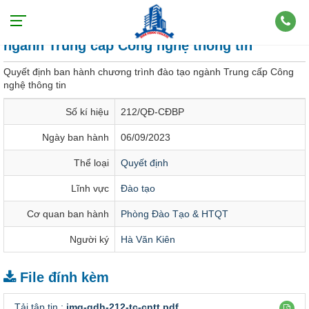
Quyết định ban hành chương trình đào tạo
ngành Trung cấp Công nghệ thông tin
Quyết định ban hành chương trình đào tạo ngành Trung cấp Công
nghệ thông tin
Số kí hiệu
212/QĐ-CĐBP
Ngày ban hành
06/09/2023
Thể loại
Quyết định
Lĩnh vực
Đào tạo
Cơ quan ban hành
Phòng Đào Tạo & HTQT
Người ký
Hà Văn Kiên
File đính kèm
Tải tập tin :
img-qdh-212-tc-cntt.pdf