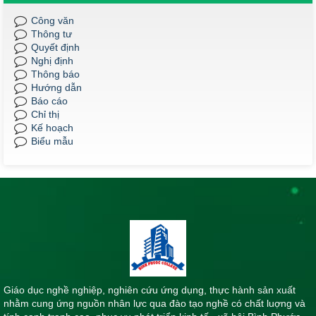
Thời gian đăng: 09/06/2025
Công văn
lượt xem: 488 | lượt tải:233
Thông tư
Quyết định
QĐ 187/2025
Nghị định
QĐ 187 Về việc công nhận kết quả điểm rèn luyện của sinh viên
Thông báo
K23 Dược liên thông năm học 2024-2025.
Hướng dẫn
Thời gian đăng: 09/06/2025
Báo cáo
Chỉ thị
lượt xem: 526 | lượt tải:228
Kế hoạch
Biểu mẫu
Giáo dục nghề nghiệp, nghiên cứu ứng dụng, thực hành sản xuất
nhằm cung ứng nguồn nhân lực qua đào tạo nghề có chất luợng và