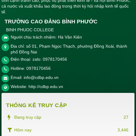
tính cạnh tranh cao, phục vụ phát triển kinh tế - xã hội Bình Phước,
cả nước và xuất khẩu lao động trong thời kỳ hội nhập kinh tế quốc
tế.
TRƯỜNG CAO ĐẲNG BÌNH PHƯỚC
BINH PHUOC COLLEGE
Người chịu trách nhiệm: Hà Văn Kiên
Địa chỉ: số 01, Phạm Ngọc Thạch, phường Đồng Xoài, thành
phố Đồng Nai
Điện thoại: zalo: 0978170456
Hotline:
0978170456
Email:
info@cdbp.edu.vn
Website:
http://cdbp.edu.vn
THỐNG KÊ TRUY CẬP
Đang truy cập
27
Hôm nay
3,446