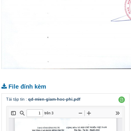
File đính kèm
Tải tập tin :
qd-mien-giam-hoc-phi.pdf