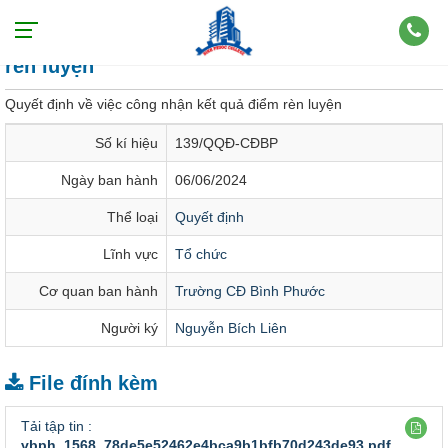
Quyết định về việc công nhận kết quả điểm
rèn luyện
Quyết định về việc công nhận kết quả điểm rèn luyện
Số kí hiệu
139/QQĐ-CĐBP
Ngày ban hành
06/06/2024
Thể loại
Quyết định
Lĩnh vực
Tổ chức
Cơ quan ban hành
Trường CĐ Bình Phước
Người ký
Nguyễn Bích Liên
File đính kèm
Tải tập tin :
vbph_1568_78de5e52462e4bca9b1bfb70d243de93.pdf