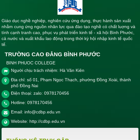
Giáo dục nghề nghiệp, nghiên cứu ứng dụng, thực hành sản xuất
nhằm cung ứng nguồn nhân lực qua đào tạo nghề có chất luợng và
tính cạnh tranh cao, phục vụ phát triển kinh tế - xã hội Bình Phước,
cả nước và xuất khẩu lao động trong thời kỳ hội nhập kinh tế quốc
tế.
TRƯỜNG CAO ĐẲNG BÌNH PHƯỚC
BINH PHUOC COLLEGE
Người chịu trách nhiệm: Hà Văn Kiên
Địa chỉ: số 01, Phạm Ngọc Thạch, phường Đồng Xoài, thành
phố Đồng Nai
Điện thoại: zalo: 0978170456
Hotline:
0978170456
Email:
info@cdbp.edu.vn
Website:
http://cdbp.edu.vn