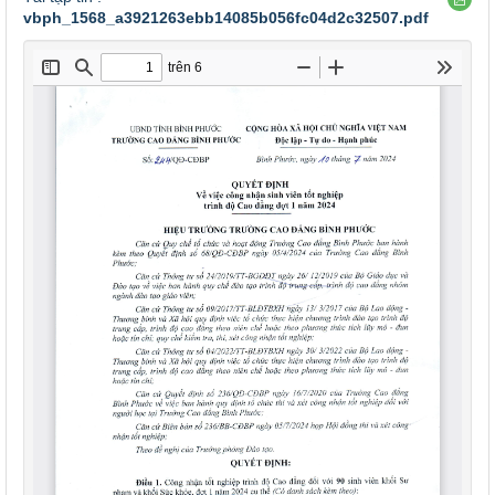
vbph_1568_a3921263ebb14085b056fc04d2c32507.pdf