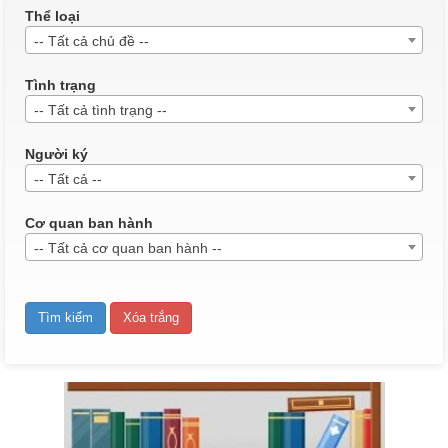
lượt xem: 488 | lượt tải:232
Thể loại
QĐ 187/2025
-- Tất cả chủ đề --
QĐ 187 Về việc công nhận kết quả điểm rèn luyện của sinh viên
K23 Dược liên thông năm học 2024-2025.
Tình trạng
Thời gian đăng: 09/06/2025
-- Tất cả tình trạng --
lượt xem: 525 | lượt tải:228
Người ký
QĐ13CDBP
-- Tất cả --
Quyết định về việc ban hành quy chế tổ chức và hoạt động của
Trung tâm đào tạo lái xe
Cơ quan ban hành
Thời gian đăng: 05/08/2026
-- Tất cả cơ quan ban hành --
lượt xem: 22 | lượt tải:18
QĐ184/2025
QĐ 184 Về việc công nhận kết quả điểm rèn luyện của sinh viên
K22, khối Sư phạm và Y- Dược học kỳ I, năm học 2024-2025.
Thời gian đăng: 09/06/2025
lượt xem: 650 | lượt tải:270
QĐ185/2025
QĐ 185 Về việc công nhận kết quả điểm rèn luyện của sinh viên