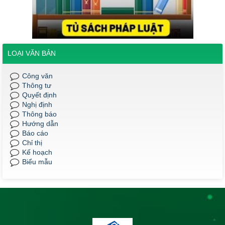
K22, khối Sư phạm và Y- Dược học kỳ II, năm học 2024-2025.
Thời gian đăng: 09/06/2025
lượt xem: 641 | lượt tải:298
QĐ 186/2025
LOẠI VĂN BẢN
QĐ186 Về việc công nhận kết quả điểm rèn luyện của sinh viên
K22, khối Sư phạm và Y- Dược năm học 2024-2025.
Công văn
Thời gian đăng: 09/06/2025
Thông tư
lượt xem: 488 | lượt tải:232
Quyết định
Nghị định
QĐ 187/2025
Thông báo
QĐ 187 Về việc công nhận kết quả điểm rèn luyện của sinh viên
Hướng dẫn
K23 Dược liên thông năm học 2024-2025.
Báo cáo
Chỉ thị
Thời gian đăng: 09/06/2025
Kế hoạch
lượt xem: 525 | lượt tải:228
Biểu mẫu