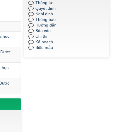
phạm và Y- Dược học kỳ I, năm học 2024-
Thông tư
2025.
Quyết định
Nghị định
Thời gian đăng: 09/06/2025
Thông báo
lượt xem: 645 | lượt tải:265
Hướng dẫn
Báo cáo
QĐ185/2025
a học
Chỉ thị
QĐ 185 Về việc công nhận kết quả điểm
Kế hoạch
rèn luyện của sinh viên K22, khối Sư
Biểu mẫu
phạm và Y- Dược học kỳ II, năm học
- Dược
2024-2025.
Thời gian đăng: 09/06/2025
m học
lượt xem: 638 | lượt tải:293
QĐ 186/2025
 Dược
QĐ186 Về việc công nhận kết quả điểm
rèn luyện của sinh viên K22, khối Sư
phạm và Y- Dược năm học 2024-2025.
Thời gian đăng: 09/06/2025
lượt xem: 486 | lượt tải:227
QĐ 187/2025
QĐ 187 Về việc công nhận kết quả điểm