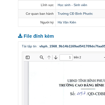
Lĩnh vực
Học sinh - Sinh viên
Cơ quan ban hành
Trường CĐ Bình Phước
Người ký
Hà Văn Kiên
File đính kèm
Tải tập tin :
vbph_1568_9b14b1169ad541709dc7faa05