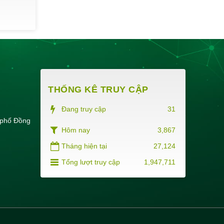
rèn luyện của sinh viên K23 Dược liên
thông năm học 2024-2025.
Thời gian đăng: 09/06/2025
lượt xem: 523 | lượt tải:220
THỐNG KÊ TRUY CẬP
Đang truy cập
31
 phố Đồng
Hôm nay
3,867
Tháng hiện tại
27,124
Tổng lượt truy cập
1,947,711