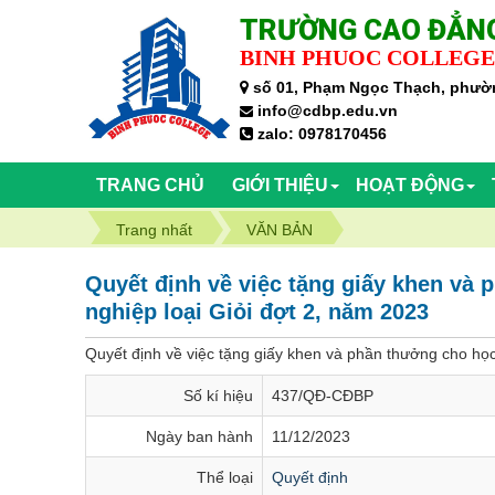
TRƯỜNG CAO ĐẲNG
BINH PHUOC COLLEGE
số 01, Phạm Ngọc Thạch, phườn
info@cdbp.edu.vn
zalo: 0978170456
TRANG CHỦ
GIỚI THIỆU
HOẠT ĐỘNG
Trang nhất
VĂN BẢN
Quyết định về việc tặng giấy khen và 
nghiệp loại Giỏi đợt 2, năm 2023
Quyết định về việc tặng giấy khen và phần thưởng cho học 
Số kí hiệu
437/QĐ-CĐBP
Ngày ban hành
11/12/2023
Thể loại
Quyết định