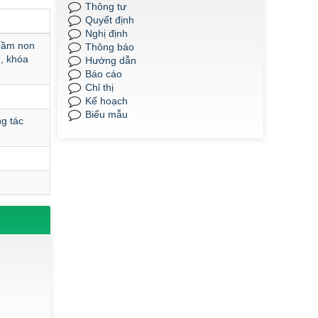
phạm và Y- Dược học kỳ I, năm học 2024-
Thông tư
2025.
Quyết định
Nghị định
Thời gian đăng: 09/06/2025
 mầm non
Thông báo
lượt xem: 645 | lượt tải:265
, khóa
Hướng dẫn
Báo cáo
QĐ185/2025
Chỉ thị
QĐ 185 Về việc công nhận kết quả điểm
Kế hoạch
rèn luyện của sinh viên K22, khối Sư
Biểu mẫu
phạm và Y- Dược học kỳ II, năm học
g tác
2024-2025.
Thời gian đăng: 09/06/2025
lượt xem: 638 | lượt tải:293
QĐ 186/2025
QĐ186 Về việc công nhận kết quả điểm
rèn luyện của sinh viên K22, khối Sư
phạm và Y- Dược năm học 2024-2025.
Thời gian đăng: 09/06/2025
lượt xem: 486 | lượt tải:227
QĐ 187/2025
QĐ 187 Về việc công nhận kết quả điểm