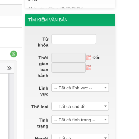
Thời gian đăng: 05/08/2026
lượt xem: 14 | lượt tải:9
TÌM KIẾM VĂN BẢN
QĐ184/2025
QĐ 184 Về việc công nhận kết quả điểm
rèn luyện của sinh viên K22, khối Sư
Từ
phạm và Y- Dược học kỳ I, năm học 2024-
khóa
2025.
Thời gian đăng: 09/06/2025
Đến
Thời
gian
lượt xem: 645 | lượt tải:265
ban
QĐ185/2025
hành
QĐ 185 Về việc công nhận kết quả điểm
rèn luyện của sinh viên K22, khối Sư
-- Tất cả lĩnh vực --
Lĩnh
phạm và Y- Dược học kỳ II, năm học
vực
2024-2025.
-- Tất cả chủ đề --
Thể loại
Thời gian đăng: 09/06/2025
lượt xem: 638 | lượt tải:293
-- Tất cả tình trạng --
Tình
QĐ 186/2025
trạng
QĐ186 Về việc công nhận kết quả điểm
rèn luyện của sinh viên K22, khối Sư
-- Tất cả --
Người