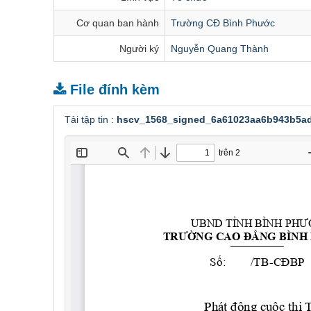
Cơ quan ban hành
Trường CĐ Bình Phước
Người ký
Nguyễn Quang Thành
File đính kèm
Tải tập tin :
hscv_1568_signed_6a61023aa6b943b5ad