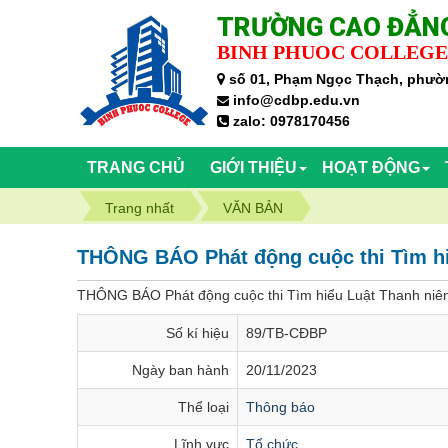
TRƯỜNG CAO ĐẲNG
BINH PHUOC COLLEGE
số 01, Phạm Ngọc Thạch, phườn
info@cdbp.edu.vn
zalo: 0978170456
TRANG CHỦ
GIỚI THIỆU
HOẠT ĐỘNG
Trang nhất
VĂN BẢN
THÔNG BÁO Phát động cuộc thi Tìm hi
THÔNG BÁO Phát động cuộc thi Tìm hiểu Luật Thanh niên
Số kí hiệu
89/TB-CĐBP
Ngày ban hành
20/11/2023
Thể loại
Thông báo
Lĩnh vực
Tổ chức