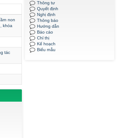
Thông tư
2025.
Quyết định
Thời gian đăng: 09/06/2025
Nghị định
 mầm non
Thông báo
lượt xem: 648 | lượt tải:268
, khóa
Hướng dẫn
Báo cáo
QĐ185/2025
Chỉ thị
QĐ 185 Về việc công nhận kết quả điểm
Kế hoạch
rèn luyện của sinh viên K22, khối Sư
Biểu mẫu
phạm và Y- Dược học kỳ II, năm học
g tác
2024-2025.
Thời gian đăng: 09/06/2025
lượt xem: 640 | lượt tải:294
QĐ 186/2025
QĐ186 Về việc công nhận kết quả điểm
rèn luyện của sinh viên K22, khối Sư
phạm và Y- Dược năm học 2024-2025.
Thời gian đăng: 09/06/2025
lượt xem: 487 | lượt tải:230
QĐ 187/2025
QĐ 187 Về việc công nhận kết quả điểm