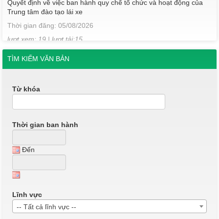
Trung tâm đào tạo lái xe
Thời gian đăng: 05/08/2026
lượt xem: 19 | lượt tải:15
QĐ184/2025
TÌM KIẾM VĂN BẢN
QĐ 184 Về việc công nhận kết quả điểm rèn luyện của sinh viên
K22, khối Sư phạm và Y- Dược học kỳ I, năm học 2024-2025.
Thời gian đăng: 09/06/2025
Từ khóa
lượt xem: 648 | lượt tải:269
QĐ185/2025
QĐ 185 Về việc công nhận kết quả điểm rèn luyện của sinh viên
Thời gian ban hành
K22, khối Sư phạm và Y- Dược học kỳ II, năm học 2024-2025.
Thời gian đăng: 09/06/2025
Đến
lượt xem: 640 | lượt tải:295
QĐ 186/2025
QĐ186 Về việc công nhận kết quả điểm rèn luyện của sinh viên
K22, khối Sư phạm và Y- Dược năm học 2024-2025.
Lĩnh vực
Thời gian đăng: 09/06/2025
-- Tất cả lĩnh vực --
lượt xem: 487 | lượt tải:230