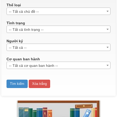
Thể loại
QĐ 187/2025
-- Tất cả chủ đề --
QĐ 187 Về việc công nhận kết quả điểm rèn luyện của sinh viên
K23 Dược liên thông năm học 2024-2025.
Tình trạng
Thời gian đăng: 09/06/2025
-- Tất cả tình trạng --
lượt xem: 523 | lượt tải:223
Người ký
QĐ13CDBP
-- Tất cả --
Quyết định về việc ban hành quy chế tổ chức và hoạt động của
Trung tâm đào tạo lái xe
Cơ quan ban hành
Thời gian đăng: 05/08/2026
-- Tất cả cơ quan ban hành --
lượt xem: 19 | lượt tải:15
QĐ184/2025
QĐ 184 Về việc công nhận kết quả điểm rèn luyện của sinh viên
K22, khối Sư phạm và Y- Dược học kỳ I, năm học 2024-2025.
Thời gian đăng: 09/06/2025
lượt xem: 648 | lượt tải:269
QĐ185/2025
QĐ 185 Về việc công nhận kết quả điểm rèn luyện của sinh viên