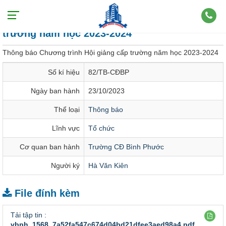
Thông báo Chương trình Hội giảng cấp
trường năm học 2023-2024
Thông báo Chương trình Hội giảng cấp trường năm học 2023-2024
Số kí hiệu
82/TB-CĐBP
Ngày ban hành
23/10/2023
Thể loại
Thông báo
Lĩnh vực
Tổ chức
Cơ quan ban hành
Trường CĐ Bình Phước
Người ký
Hà Văn Kiên
File đính kèm
Tải tập tin :
vbph_1568_7a52fa547c674d04bd21dfee3aed98a4.pdf