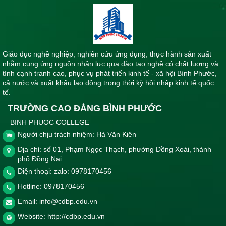
Giáo dục nghề nghiệp, nghiên cứu ứng dụng, thực hành sản xuất
nhằm cung ứng nguồn nhân lực qua đào tạo nghề có chất luợng và
tính cạnh tranh cao, phục vụ phát triển kinh tế - xã hội Bình Phước,
cả nước và xuất khẩu lao động trong thời kỳ hội nhập kinh tế quốc
tế.
TRƯỜNG CAO ĐẲNG BÌNH PHƯỚC
BINH PHUOC COLLEGE
Người chịu trách nhiệm: Hà Văn Kiên
Địa chỉ: số 01, Phạm Ngọc Thạch, phường Đồng Xoài, thành
phố Đồng Nai
Điện thoại: zalo: 0978170456
Hotline:
0978170456
Email:
info@cdbp.edu.vn
Website:
http://cdbp.edu.vn