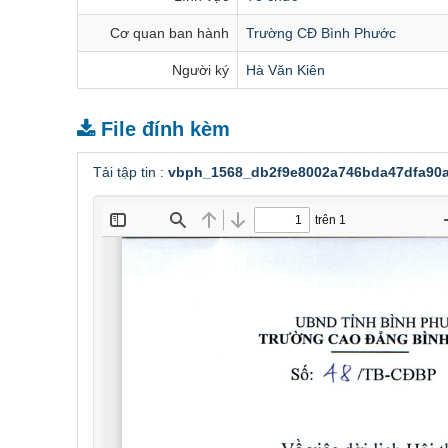
Cơ quan ban hành
Trường CĐ Bình Phước
Người ký
Hà Văn Kiên
File đính kèm
Tải tập tin :
vbph_1568_db2f9e8002a746bda47dfa90a