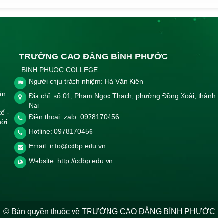
TRƯỜNG CAO ĐẲNG BÌNH PHƯỚC
BINH PHUOC COLLEGE
Người chịu trách nhiệm: Hà Văn Kiên
ản
Địa chỉ: số 01, Phạm Ngọc Thạch, phường Đồng Xoài, thành
Nai
tế -
Điện thoại: zalo: 0978170456
hời
Hotline:
0978170456
Email:
info@cdbp.edu.vn
Website:
http://cdbp.edu.vn
© Bản quyền thuộc về TRƯỜNG CAO ĐẲNG BÌNH PHƯỚC