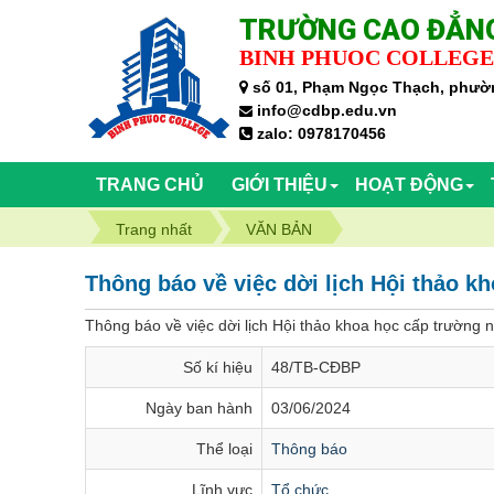
TRƯỜNG CAO ĐẲNG
BINH PHUOC COLLEGE
số 01, Phạm Ngọc Thạch, phườn
info@cdbp.edu.vn
zalo: 0978170456
TRANG CHỦ
GIỚI THIỆU
HOẠT ĐỘNG
Trang nhất
VĂN BẢN
Thông báo về việc dời lịch Hội thảo 
Thông báo về việc dời lịch Hội thảo khoa học cấp trường
Số kí hiệu
48/TB-CĐBP
Ngày ban hành
03/06/2024
Thể loại
Thông báo
Lĩnh vực
Tổ chức