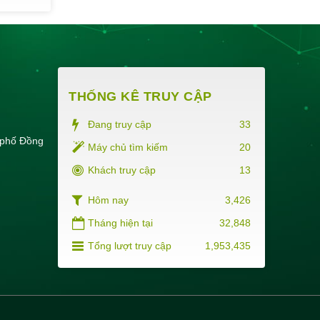
rèn luyện của sinh viên K23 Dược liên
thông năm học 2024-2025.
Thời gian đăng: 09/06/2025
lượt xem: 523 | lượt tải:225
THỐNG KÊ TRUY CẬP
Đang truy cập
33
 phố Đồng
Máy chủ tìm kiếm
20
Khách truy cập
13
Hôm nay
3,426
Tháng hiện tại
32,848
Tổng lượt truy cập
1,953,435