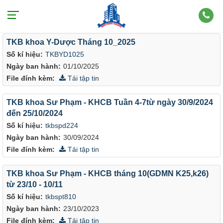
Văn bản theo chủ đề: Tháng 10
TKB khoa Y-Dược Tháng 10_2025
Số kí hiệu:
TKBYD1025
Ngày ban hành:
01/10/2025
File đính kèm:
Tải tập tin
TKB khoa Sư Phạm - KHCB Tuần 4-7từ ngày 30/9/2024
đến 25/10/2024
Số kí hiệu:
tkbspd224
Ngày ban hành:
30/09/2024
File đính kèm:
Tải tập tin
TKB khoa Sư Phạm - KHCB tháng 10(GDMN K25,k26)
từ 23/10 - 10/11
Số kí hiệu:
tkbspt810
Ngày ban hành:
23/10/2023
File đính kèm:
Tải tập tin