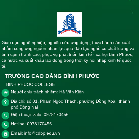
học 2023-2024
Thời gian đăng: 14/06/2024
lượt xem: 412 | lượt tải:271
LTKTHPYD5/2024
Lịch thi kết thúc học phần Khoa Y - Dược tháng 5 năm 2024
Giáo dục nghề nghiệp, nghiên cứu ứng dụng, thực hành sản xuất
Thời gian đăng: 10/05/2024
nhằm cung ứng nguồn nhân lực qua đào tạo nghề có chất luợng và
lượt xem: 568 | lượt tải:350
tính cạnh tranh cao, phục vụ phát triển kinh tế - xã hội Bình Phước,
cả nước và xuất khẩu lao động trong thời kỳ hội nhập kinh tế quốc
LTKTHPKN 5/2024
tế.
Lịch thi kết thúc học phần khối nghề học kì II tháng 5 năm
2024
TRƯỜNG CAO ĐẲNG BÌNH PHƯỚC
Thời gian đăng: 10/05/2024
BINH PHUOC COLLEGE
Người chịu trách nhiệm: Hà Văn Kiên
lượt xem: 440 | lượt tải:290
Địa chỉ: số 01, Phạm Ngọc Thạch, phường Đồng Xoài, thành
lthiYD12
phố Đồng Nai
Lịch thi kết thúc môn Khoa Y - Dược tháng 12 năm học
2023-2024
Điện thoại: zalo: 0978170456
Thời gian đăng: 10/12/2023
Hotline:
0978170456
lượt xem: 571 | lượt tải:385
Email:
info@cdbp.edu.vn