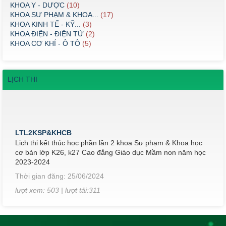
KHOA Y - DƯỢC
(10)
KHOA SƯ PHẠM & KHOA...
(17)
KHOA KINH TẾ - KỸ...
(3)
KHOA ĐIỆN - ĐIỆN TỬ
(2)
KHOA CƠ KHÍ - Ô TÔ
(5)
LỊCH THI
LTL2KSP&KHCB
Lịch thi kết thúc học phần lần 2 khoa Sư phạm & Khoa học
cơ bản lớp K26, k27 Cao đẳng Giáo dục Mầm non năm học
2023-2024
Thời gian đăng: 25/06/2024
lượt xem: 503 | lượt tải:311
LTMNHKII
Lịch thi kết thúc học phần khoa Sư phạm & Khoa học cơ bản
lớp K26, k27 Cao đẳng Giáo dục Mầm non học kỳ II, năm