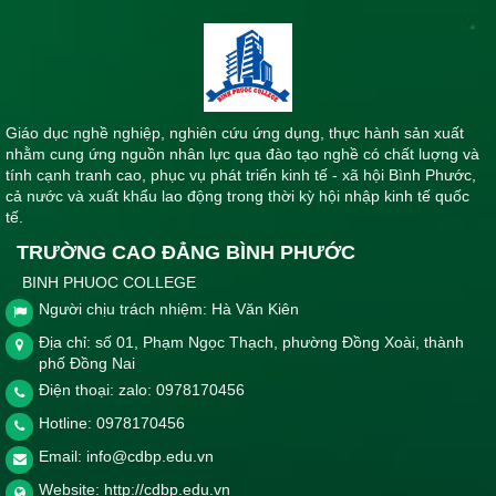
Thời gian đăng: 14/06/2024
lượt xem: 413 | lượt tải:277
LTKTHPYD5/2024
Lịch thi kết thúc học phần Khoa Y - Dược tháng 5 năm 2024
Giáo dục nghề nghiệp, nghiên cứu ứng dụng, thực hành sản xuất
Thời gian đăng: 10/05/2024
nhằm cung ứng nguồn nhân lực qua đào tạo nghề có chất luợng và
lượt xem: 570 | lượt tải:355
tính cạnh tranh cao, phục vụ phát triển kinh tế - xã hội Bình Phước,
cả nước và xuất khẩu lao động trong thời kỳ hội nhập kinh tế quốc
LTKTHPKN 5/2024
tế.
Lịch thi kết thúc học phần khối nghề học kì II tháng 5 năm
2024
TRƯỜNG CAO ĐẲNG BÌNH PHƯỚC
Thời gian đăng: 10/05/2024
BINH PHUOC COLLEGE
Người chịu trách nhiệm: Hà Văn Kiên
lượt xem: 442 | lượt tải:295
Địa chỉ: số 01, Phạm Ngọc Thạch, phường Đồng Xoài, thành
lthiYD12
phố Đồng Nai
Lịch thi kết thúc môn Khoa Y - Dược tháng 12 năm học
2023-2024
Điện thoại: zalo: 0978170456
Thời gian đăng: 10/12/2023
Hotline:
0978170456
lượt xem: 574 | lượt tải:391
Email:
info@cdbp.edu.vn
Website:
http://cdbp.edu.vn
LTL2KSP&KHCB