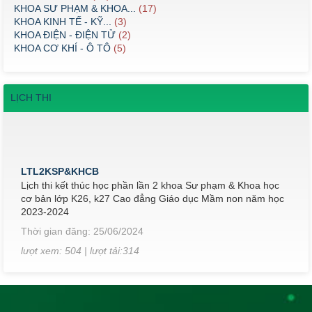
KHOA SƯ PHẠM & KHOA...
(17)
KHOA KINH TẾ - KỸ...
(3)
KHOA ĐIỆN - ĐIỆN TỬ
(2)
KHOA CƠ KHÍ - Ô TÔ
(5)
LỊCH THI
LTL2KSP&KHCB
Lịch thi kết thúc học phần lần 2 khoa Sư phạm & Khoa học
cơ bản lớp K26, k27 Cao đẳng Giáo dục Mầm non năm học
2023-2024
Thời gian đăng: 25/06/2024
lượt xem: 504 | lượt tải:314
LTMNHKII
Lịch thi kết thúc học phần khoa Sư phạm & Khoa học cơ bản
lớp K26, k27 Cao đẳng Giáo dục Mầm non học kỳ II, năm
học 2023-2024