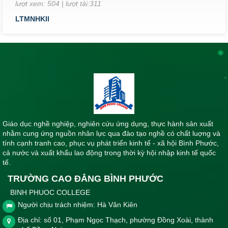
LTMNHKII
Lịch thi kết thúc học phần khoa Sư phạm & Khoa học cơ bản
lớp K26, k27 Cao đẳng Giáo dục Mầm non học kỳ II, năm
học 2023-2024
Thời gian đăng: 14/06/2024
lượt xem: 412 | lượt tải:273
LTKTHPYD5/2024
Lịch thi kết thúc học phần Khoa Y - Dược tháng 5 năm 2024
Thời gian đăng: 10/05/2024
Giáo dục nghề nghiệp, nghiên cứu ứng dụng, thực hành sản xuất
lượt xem: 569 | lượt tải:353
nhằm cung ứng nguồn nhân lực qua đào tạo nghề có chất luợng và
LTKTHPKN 5/2024
tính cạnh tranh cao, phục vụ phát triển kinh tế - xã hội Bình Phước,
Lịch thi kết thúc học phần khối nghề học kì II tháng 5 năm
cả nước và xuất khẩu lao động trong thời kỳ hội nhập kinh tế quốc
2024
tế.
Thời gian đăng: 10/05/2024
TRƯỜNG CAO ĐẲNG BÌNH PHƯỚC
lượt xem: 440 | lượt tải:292
BINH PHUOC COLLEGE
Người chịu trách nhiệm: Hà Văn Kiên
lthiYD12
Lịch thi kết thúc môn Khoa Y - Dược tháng 12 năm học
Địa chỉ: số 01, Phạm Ngọc Thạch, phường Đồng Xoài, thành
2023-2024