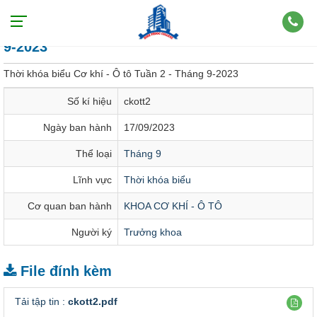
Thời khóa biểu Cơ khí - Ô tô Tuần 2 - Tháng
9-2023
Thời khóa biểu Cơ khí - Ô tô Tuần 2 - Tháng 9-2023
Số kí hiệu
ckott2
Ngày ban hành
17/09/2023
Thể loại
Tháng 9
Lĩnh vực
Thời khóa biểu
Cơ quan ban hành
KHOA CƠ KHÍ - Ô TÔ
Người ký
Trưởng khoa
File đính kèm
Tải tập tin :
ckott2.pdf