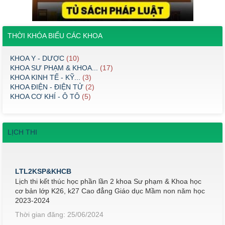
THỜI KHÓA BIỂU CÁC KHOA
KHOA Y - DƯỢC
(10)
KHOA SƯ PHẠM & KHOA...
(17)
KHOA KINH TẾ - KỸ...
(3)
KHOA ĐIỆN - ĐIỆN TỬ
(2)
KHOA CƠ KHÍ - Ô TÔ
(5)
LỊCH THI
LTL2KSP&KHCB
Lịch thi kết thúc học phần lần 2 khoa Sư phạm & Khoa học
cơ bản lớp K26, k27 Cao đẳng Giáo dục Mầm non năm học
2023-2024
Thời gian đăng: 25/06/2024
lượt xem: 504 | lượt tải:311