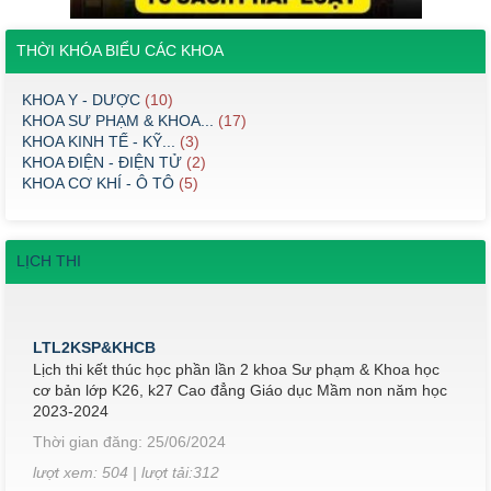
THỜI KHÓA BIỂU CÁC KHOA
KHOA Y - DƯỢC
(10)
KHOA SƯ PHẠM & KHOA...
(17)
KHOA KINH TẾ - KỸ...
(3)
KHOA ĐIỆN - ĐIỆN TỬ
(2)
KHOA CƠ KHÍ - Ô TÔ
(5)
LỊCH THI
LTL2KSP&KHCB
Lịch thi kết thúc học phần lần 2 khoa Sư phạm & Khoa học
cơ bản lớp K26, k27 Cao đẳng Giáo dục Mầm non năm học
2023-2024
Thời gian đăng: 25/06/2024
lượt xem: 504 | lượt tải:312