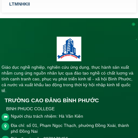
LTMNHKII
Lịch thi kết thúc học phần khoa Sư phạm & Khoa học cơ bản
lớp K26, k27 Cao đẳng Giáo dục Mầm non học kỳ II, năm
học 2023-2024
Thời gian đăng: 14/06/2024
lượt xem: 412 | lượt tải:273
LTKTHPYD5/2024
Lịch thi kết thúc học phần Khoa Y - Dược tháng 5 năm 2024
Thời gian đăng: 10/05/2024
Giáo dục nghề nghiệp, nghiên cứu ứng dụng, thực hành sản xuất
lượt xem: 569 | lượt tải:353
nhằm cung ứng nguồn nhân lực qua đào tạo nghề có chất luợng và
LTKTHPKN 5/2024
tính cạnh tranh cao, phục vụ phát triển kinh tế - xã hội Bình Phước,
Lịch thi kết thúc học phần khối nghề học kì II tháng 5 năm
cả nước và xuất khẩu lao động trong thời kỳ hội nhập kinh tế quốc
2024
tế.
Thời gian đăng: 10/05/2024
TRƯỜNG CAO ĐẲNG BÌNH PHƯỚC
lượt xem: 442 | lượt tải:294
BINH PHUOC COLLEGE
Người chịu trách nhiệm: Hà Văn Kiên
lthiYD12
Lịch thi kết thúc môn Khoa Y - Dược tháng 12 năm học
Địa chỉ: số 01, Phạm Ngọc Thạch, phường Đồng Xoài, thành
2023-2024
phố Đồng Nai
Thời gian đăng: 10/12/2023