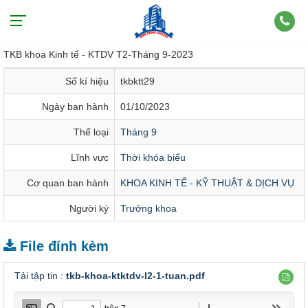
TKB khoa Kinh tế - KTDV T2-Tháng 9-2023
TKB khoa Kinh tế - KTDV T2-Tháng 9-2023
Số kí hiệu
tkbktt29
Ngày ban hành
01/10/2023
Thể loại
Tháng 9
Lĩnh vực
Thời khóa biểu
Cơ quan ban hành
KHOA KINH TẾ - KỸ THUẬT & DỊCH VỤ
Người ký
Trưởng khoa
File đính kèm
Tải tập tin :
tkb-khoa-ktktdv-l2-1-tuan.pdf