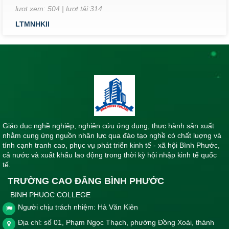
LTMNHKII
Lịch thi kết thúc học phần khoa Sư phạm & Khoa học cơ bản
lớp K26, k27 Cao đẳng Giáo dục Mầm non học kỳ II, năm
học 2023-2024
Thời gian đăng: 14/06/2024
lượt xem: 413 | lượt tải:277
LTKTHPYD5/2024
Lịch thi kết thúc học phần Khoa Y - Dược tháng 5 năm 2024
Thời gian đăng: 10/05/2024
Giáo dục nghề nghiệp, nghiên cứu ứng dụng, thực hành sản xuất
lượt xem: 570 | lượt tải:359
nhằm cung ứng nguồn nhân lực qua đào tạo nghề có chất luợng và
LTKTHPKN 5/2024
tính cạnh tranh cao, phục vụ phát triển kinh tế - xã hội Bình Phước,
Lịch thi kết thúc học phần khối nghề học kì II tháng 5 năm
cả nước và xuất khẩu lao động trong thời kỳ hội nhập kinh tế quốc
2024
tế.
Thời gian đăng: 10/05/2024
TRƯỜNG CAO ĐẲNG BÌNH PHƯỚC
lượt xem: 442 | lượt tải:296
BINH PHUOC COLLEGE
lthiYD12
Người chịu trách nhiệm: Hà Văn Kiên
Lịch thi kết thúc môn Khoa Y - Dược tháng 12 năm học
Địa chỉ: số 01, Phạm Ngọc Thạch, phường Đồng Xoài, thành
2023-2024