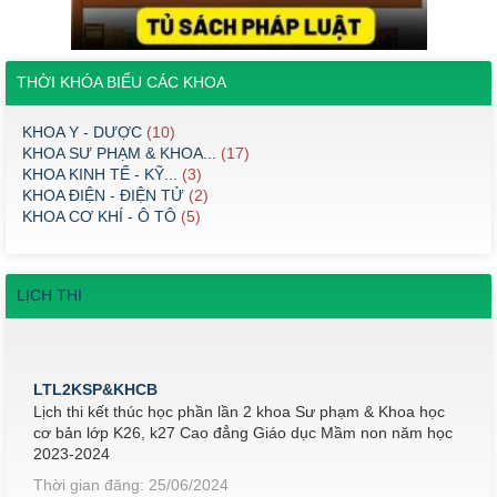
THỜI KHÓA BIỂU CÁC KHOA
KHOA Y - DƯỢC
(10)
KHOA SƯ PHẠM & KHOA...
(17)
KHOA KINH TẾ - KỸ...
(3)
KHOA ĐIỆN - ĐIỆN TỬ
(2)
KHOA CƠ KHÍ - Ô TÔ
(5)
LỊCH THI
LTL2KSP&KHCB
Lịch thi kết thúc học phần lần 2 khoa Sư phạm & Khoa học
cơ bản lớp K26, k27 Cao đẳng Giáo dục Mầm non năm học
2023-2024
Thời gian đăng: 25/06/2024
lượt xem: 504 | lượt tải:314