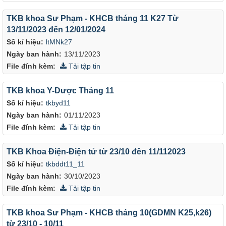
TKB khoa Sư Phạm - KHCB tháng 11 K27 Từ
13/11/2023 đến 12/01/2024
Số kí hiệu:
ltMNk27
Ngày ban hành:
13/11/2023
File đính kèm:
Tải tập tin
TKB khoa Y-Dược Tháng 11
Số kí hiệu:
tkbyd11
Ngày ban hành:
01/11/2023
File đính kèm:
Tải tập tin
TKB Khoa Điện-Điện tử từ 23/10 đên 11/112023
Số kí hiệu:
tkbddt11_11
Ngày ban hành:
30/10/2023
File đính kèm:
Tải tập tin
TKB khoa Sư Phạm - KHCB tháng 10(GDMN K25,k26)
từ 23/10 - 10/11