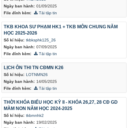
Ngày ban hành:
01/09/2025
File đính kèm:
Tải tập tin
TKB KHOA SƯ PHẠM HK1 + TKB MÔN CHUNG NĂM
HỌC 2025-2026
Số kí hiệu:
tkbksphk125_26
Ngày ban hành:
07/09/2025
File đính kèm:
Tải tập tin
LỊCH ÔN THI TN CĐMN K26
Số kí hiệu:
LOTNMN26
Ngày ban hành:
14/05/2025
File đính kèm:
Tải tập tin
THỜI KHÓA BIỂU HỌC KỲ II - KHÓA 26,27, 28 CĐ GD
MẦM NON NĂM HỌC 2024-2025
Số kí hiệu:
tkbmnhk2
Ngày ban hành:
19/02/2025