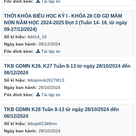
File đính kèm:
Tải tập tin
THỜI KHÓA BIỂU HỌC KỲ I - KHÓA 28 CĐ GD MẦM
NON NĂM HỌC 2024-2025 Đợt 3 (Tuần 14- 16, từ ngày
09-27/12/2024)
Số kí hiệu:
tkbt14_16
Ngày ban hành:
09/12/2024
File đính kèm:
Tải tập tin
TKB GDMN K26, K27 Tuần 8-13 từ ngày 28/10/2024 đến
06/12/2024
Số kí hiệu:
tkbspmnk2627t813
Ngày ban hành:
28/10/2024
File đính kèm:
Tải tập tin
TKB GDMN K28 Tuần 8-13 từ ngày 28/10/2024 đến
06/12/2024
Số kí hiệu:
tkbspt013k8mn
Ngày ban hành:
28/10/2024