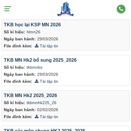
Văn bản theo người ký: Trưởng khoa
TKB học lại KSP MN 2026
Số kí hiệu:
hlmn26
Ngày ban hành:
29/03/2026
File đính kèm:
Tải tập tin
TKB MN Hk2 bổ sung 2025_2026
Số kí hiệu:
tkbmnbs
Ngày ban hành:
29/03/2026
File đính kèm:
Tải tập tin
TKB MN Hk2 2025_2026
Số kí hiệu:
tkbmnhk225_26
Ngày ban hành:
02/02/2026
File đính kèm:
Tải tập tin
TKB các môn chung HK2 2025_2026