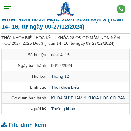
THỜI KHÓA BIỂU HỌC KỲ I - KHÓA 28 CĐ GD
MẦM NON NĂM HỌC 2024-2025 Đợt 3 (Tuần
14- 16, từ ngày 09-27/12/2024)
THỜI KHÓA BIỂU HỌC KỲ I - KHÓA 28 CĐ GD MẦM NON NĂM
HỌC 2024-2025 Đợt 3 (Tuần 14- 16, từ ngày 09-27/12/2024)
Số kí hiệu
tkbt14_16
Ngày ban hành
08/12/2024
Thể loại
Tháng 12
Lĩnh vực
Thời khóa biểu
Cơ quan ban hành
KHOA SƯ PHẠM & KHOA HỌC CƠ BẢN
Người ký
Trưởng khoa
File đính kèm