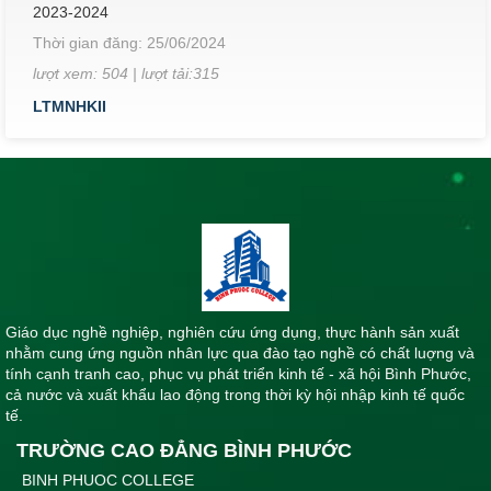
2023-2024
Thời gian đăng: 25/06/2024
lượt xem: 504 | lượt tải:315
LTMNHKII
Lịch thi kết thúc học phần khoa Sư phạm & Khoa học cơ bản
lớp K26, k27 Cao đẳng Giáo dục Mầm non học kỳ II, năm
học 2023-2024
Thời gian đăng: 14/06/2024
lượt xem: 413 | lượt tải:278
LTKTHPYD5/2024
Lịch thi kết thúc học phần Khoa Y - Dược tháng 5 năm 2024
Thời gian đăng: 10/05/2024
Giáo dục nghề nghiệp, nghiên cứu ứng dụng, thực hành sản xuất
lượt xem: 571 | lượt tải:361
nhằm cung ứng nguồn nhân lực qua đào tạo nghề có chất luợng và
LTKTHPKN 5/2024
tính cạnh tranh cao, phục vụ phát triển kinh tế - xã hội Bình Phước,
Lịch thi kết thúc học phần khối nghề học kì II tháng 5 năm
cả nước và xuất khẩu lao động trong thời kỳ hội nhập kinh tế quốc
2024
tế.
Thời gian đăng: 10/05/2024
TRƯỜNG CAO ĐẲNG BÌNH PHƯỚC
lượt xem: 442 | lượt tải:297
BINH PHUOC COLLEGE