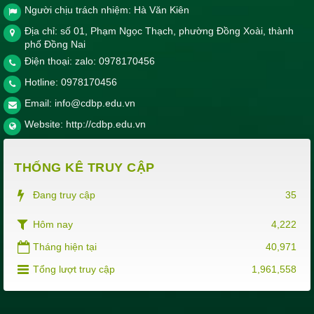
Người chịu trách nhiệm: Hà Văn Kiên
lthiYD12
Lịch thi kết thúc môn Khoa Y - Dược tháng 12 năm học
Địa chỉ: số 01, Phạm Ngọc Thạch, phường Đồng Xoài, thành
2023-2024
phố Đồng Nai
Thời gian đăng: 10/12/2023
Điện thoại: zalo: 0978170456
lượt xem: 575 | lượt tải:395
Hotline:
0978170456
Email:
info@cdbp.edu.vn
LTL2KSP&KHCB
Lịch thi kết thúc học phần lần 2 khoa Sư phạm & Khoa học
Website:
http://cdbp.edu.vn
cơ bản lớp K26, k27 Cao đẳng Giáo dục Mầm non năm học
2023-2024
THỐNG KÊ TRUY CẬP
Thời gian đăng: 25/06/2024
lượt xem: 504 | lượt tải:315
Đang truy cập
35
LTMNHKII
Lịch thi kết thúc học phần khoa Sư phạm & Khoa học cơ bản
Hôm nay
4,222
lớp K26, k27 Cao đẳng Giáo dục Mầm non học kỳ II, năm
Tháng hiện tại
40,971
học 2023-2024
Thời gian đăng: 14/06/2024
Tổng lượt truy cập
1,961,558
lượt xem: 413 | lượt tải:278
LTKTHPYD5/2024