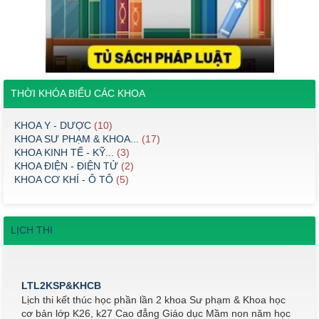
THỜI KHÓA BIỂU CÁC KHOA
KHOA Y - DƯỢC
(10)
KHOA SƯ PHẠM & KHOA...
(17)
KHOA KINH TẾ - KỸ...
(3)
KHOA ĐIỆN - ĐIỆN TỬ
(2)
KHOA CƠ KHÍ - Ô TÔ
(5)
LỊCH THI
LTL2KSP&KHCB
Lịch thi kết thúc học phần lần 2 khoa Sư phạm & Khoa học
cơ bản lớp K26, k27 Cao đẳng Giáo dục Mầm non năm học