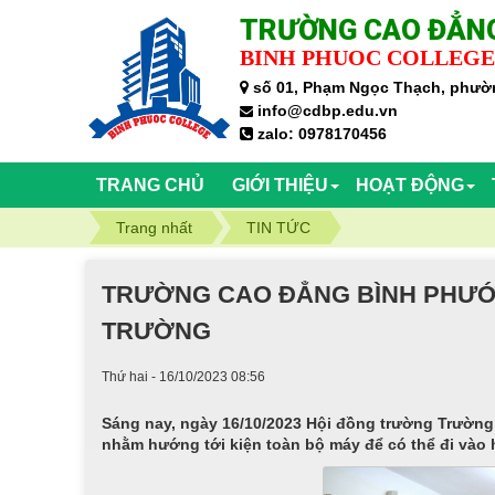
TRƯỜNG CAO ĐẲNG
BINH PHUOC COLLEGE
số 01, Phạm Ngọc Thạch, phườn
info@cdbp.edu.vn
zalo: 0978170456
TRANG CHỦ
GIỚI THIỆU
HOẠT ĐỘNG
Trang nhất
TIN TỨC
TRƯỜNG CAO ĐẲNG BÌNH PHƯỚ
TRƯỜNG
Thứ hai - 16/10/2023 08:56
Sáng nay, ngày 16/10/2023 Hội đồng trường Trường 
nhằm hướng tới kiện toàn bộ máy để có thể đi vào