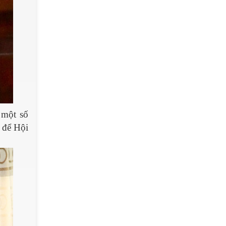
 một số
 để Hội