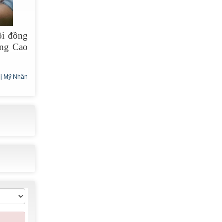
ội đồng
ờng Cao
ị Mỹ Nhân