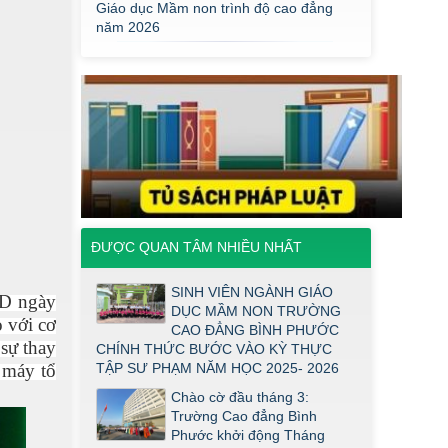
Điểm thi năng khiếu ngành Giáo dục
Mầm Non đợt 1 2026
Thông báo về việc triển khai một số
văn bản mới
THÔNG BÁO VỀ VIỆC PHÚC KHẢO
ĐIỂM THI TỐT NGHIỆP KHỐI Y DƯỢC
NĂM 2026
ĐIỂM TỐT NGHIỆP KHỐI Y - DƯỢC
NĂM 2026
Thông báo về việc tổ chức thi năng
khiếu ngành Giáo dục Mầm non năm
ĐƯỢC QUAN TÂM NHIỀU NHẤT
2026
SINH VIÊN NGÀNH GIÁO
Thông báo về việc tuyển sinh đợt 2
ND ngày
DỤC MẦM NON TRƯỜNG
năm 2026
o với cơ
CAO ĐẲNG BÌNH PHƯỚC
Thông báo ngưỡng bảo đảm chất
 sự
thay
CHÍNH THỨC BƯỚC VÀO KỲ THỰC
lượng đầu vào (điểm sàn) đối với ngành
 máy tổ
TẬP SƯ PHẠM NĂM HỌC 2025- 2026
Giáo dục Mầm non trình độ cao đẳng
Chào cờ đầu tháng 3:
năm 2026
Trường Cao đẳng Bình
Điểm thi năng khiếu ngành Giáo dục
Phước khởi động Tháng