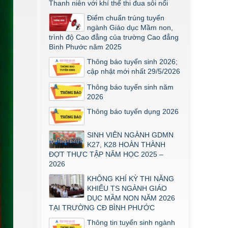
Mầm Non đợt 1 2026
Thanh niên với khí thế thi đua sôi nổi
Thông báo về việc triển khai một số
Điểm chuẩn trúng tuyển
văn bản mới
ngành Giáo dục Mầm non,
trình độ Cao đẳng của trường Cao đẳng
THÔNG BÁO VỀ VIỆC PHÚC KHẢO
Bình Phước năm 2025
ĐIỂM THI TỐT NGHIỆP KHỐI Y DƯỢC
NĂM 2026
Thông báo tuyển sinh 2026;
cập nhật mới nhất 29/5/2026
ĐIỂM TỐT NGHIỆP KHỐI Y - DƯỢC
NĂM 2026
Thông báo tuyển sinh năm
2026
Thông báo về việc tổ chức thi năng
khiếu ngành Giáo dục Mầm non năm
Thông báo tuyển dụng 2026
2026
SINH VIÊN NGÀNH GDMN
K27, K28 HOÀN THÀNH
ĐỢT THỰC TẬP NĂM HỌC 2025 –
2026
KHÔNG KHÍ KỲ THI NĂNG
KHIẾU TS NGÀNH GIÁO
DỤC MẦM NON NĂM 2026
TẠI TRƯỜNG CĐ BÌNH PHƯỚC
Thông tin tuyển sinh ngành