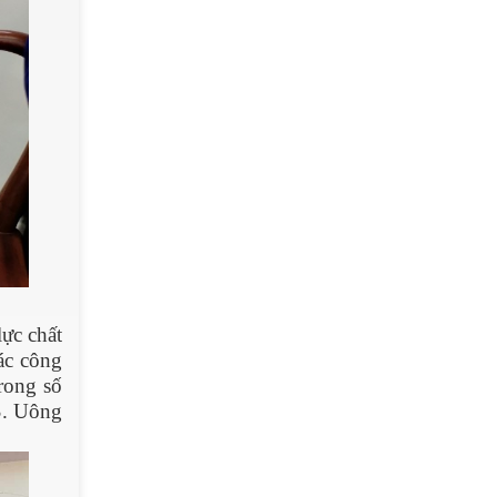
ực chất
ác công
rong số
S. Uông