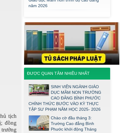
Mầm Non đợt 1 2026
Thông báo về việc triển khai một số
văn bản mới
THÔNG BÁO VỀ VIỆC PHÚC KHẢO
ĐIỂM THI TỐT NGHIỆP KHỐI Y DƯỢC
NĂM 2026
ĐIỂM TỐT NGHIỆP KHỐI Y - DƯỢC
NĂM 2026
Thông báo về việc tổ chức thi năng
khiếu ngành Giáo dục Mầm non năm
2026
ĐƯỢC QUAN TÂM NHIỀU NHẤT
Thông báo về việc tuyển sinh đợt 2
SINH VIÊN NGÀNH GIÁO
năm 2026
DỤC MẦM NON TRƯỜNG
Thông báo ngưỡng bảo đảm chất
CAO ĐẲNG BÌNH PHƯỚC
lượng đầu vào (điểm sàn) đối với ngành
CHÍNH THỨC BƯỚC VÀO KỲ THỰC
Giáo dục Mầm non trình độ cao đẳng
TẬP SƯ PHẠM NĂM HỌC 2025- 2026
năm 2026
hủ tịch
Chào cờ đầu tháng 3:
ị
; đồng
Điểm thi năng khiếu ngành Giáo dục
Trường Cao đẳng Bình
Mầm Non đợt 1 2026
 trưởng
Phước khởi động Tháng