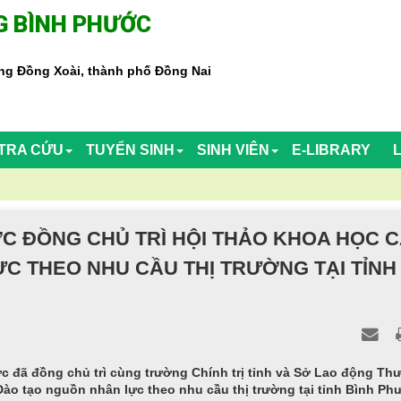
 BÌNH PHƯỚC
g Đồng Xoài, thành phố Đồng Nai
TRA CỨU
TUYỂN SINH
SINH VIÊN
E-LIBRARY
 ĐỒNG CHỦ TRÌ HỘI THẢO KHOA HỌC 
C THEO NHU CẦU THỊ TRƯỜNG TẠI TỈNH
c đã đồng chủ trì cùng trường Chính trị tỉnh và Sở Lao động Th
Đào tạo nguồn nhân lực theo nhu cầu thị trường tại tỉnh Bình Phư