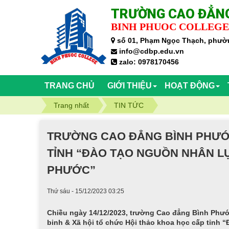
TRƯỜNG CAO ĐẲNG
BINH PHUOC COLLEGE
số 01, Phạm Ngọc Thạch, phườn
info@cdbp.edu.vn
zalo: 0978170456
TRANG CHỦ
GIỚI THIỆU
HOẠT ĐỘNG
Trang nhất
TIN TỨC
TRƯỜNG CAO ĐẲNG BÌNH PHƯỚC
TỈNH “ĐÀO TẠO NGUỒN NHÂN LỰ
PHƯỚC”
Thứ sáu - 15/12/2023 03:25
Chiều ngày 14/12/2023, trường Cao đẳng Bình Phướ
binh & Xã hội tổ chức Hội thảo khoa học cấp tỉnh “