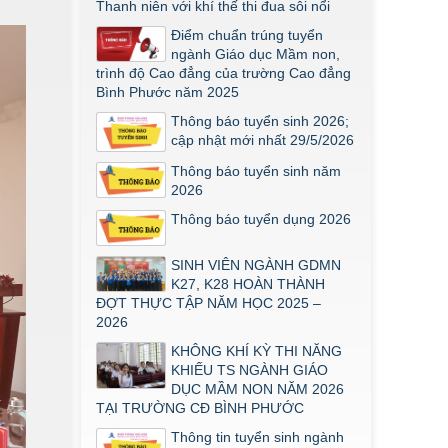
Thanh niên với khí thế thi đua sôi nổi
Thông báo về việc triển khai một số
văn bản mới
Điểm chuẩn trúng tuyển
ngành Giáo dục Mầm non,
THÔNG BÁO VỀ VIỆC PHÚC KHẢO
trình độ Cao đẳng của trường Cao đẳng
ĐIỂM THI TỐT NGHIỆP KHỐI Y DƯỢC
Bình Phước năm 2025
NĂM 2026
Thông báo tuyển sinh 2026;
ĐIỂM TỐT NGHIỆP KHỐI Y - DƯỢC
cập nhật mới nhất 29/5/2026
NĂM 2026
Thông báo tuyển sinh năm
Thông báo về việc tổ chức thi năng
2026
khiếu ngành Giáo dục Mầm non năm
2026
Thông báo tuyển dụng 2026
SINH VIÊN NGÀNH GDMN
K27, K28 HOÀN THÀNH
ĐỢT THỰC TẬP NĂM HỌC 2025 –
2026
KHÔNG KHÍ KỲ THI NĂNG
KHIẾU TS NGÀNH GIÁO
DỤC MẦM NON NĂM 2026
TẠI TRƯỜNG CĐ BÌNH PHƯỚC
Thông tin tuyển sinh ngành