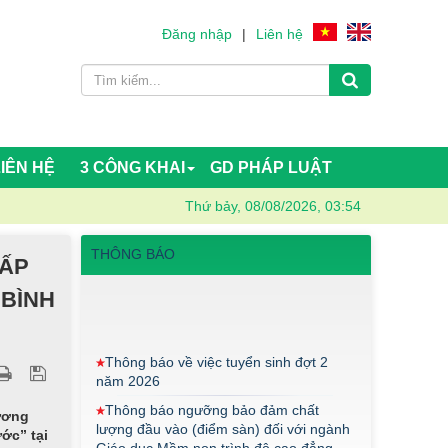
Đăng nhập
|
Liên hệ
LIÊN HỆ
3 CÔNG KHAI
GD PHÁP LUẬT
Thứ bảy, 08/08/2026, 03:54
THÔNG BÁO
CẤP
 BÌNH
Thông báo về việc tuyển sinh đợt 2
năm 2026
Thông báo ngưỡng bảo đảm chất
lượng đầu vào (điểm sàn) đối với ngành
Giáo dục Mầm non trình độ cao đẳng
năm 2026
ương
ớc” tại
Điểm thi năng khiếu ngành Giáo dục