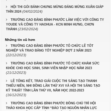
HỘI THI GÓI BÁNH CHƯNG MỪNG ĐẢNG MỪNG XUÂN GIÁP
(04/02/2024)
THÌN 2024
TRƯỜNG CAO ĐẲNG BÌNH PHƯỚC LÀM VIỆC VỚI CÔNG TY
YOUDE VÀ CÔNG TY HAOHUA - KCN MINH HƯNG, CHƠN
(23/02/2024)
THÀNH
Những tin cũ hơn
TRƯỜNG CAO ĐẲNG BÌNH PHƯỚC TỔ CHỨC LỄ TỐT
NGHIỆP VÀ TRAO BẰNG TỐT NGHIỆP ĐỢT 2 NĂM 2023
(22/12/2023)
TRƯỜNG CAO ĐẲNG BÌNH PHƯỚC TỔ CHỨC KHÁM SỨC
KHỎE CHO HỌC SINH, SINH VIÊN NHẬP HỌC NĂM 2023
(21/12/2023)
LỄ TỔNG KẾT, TRAO GIẢI CUỘC THI SÁNG TẠO THANH
THIẾU NIÊN, NHI ĐỒNG LẦN THỨ XVI VÀ HỘI THI SÁNG TẠO
KỸ THUẬT TỈNH LẦN THỨ VII, NĂM HỌC 2022-2023
(16/12/2023)
TRƯỜNG CAO ĐẲNG BÌNH PHƯỚC ĐỒNG CHỦ TRÌ HỘI
THẢO KHOA HỌC CẤP TỈNH “ĐÀO TẠO NGUỒN NHÂN LỰC