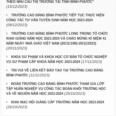
THEO NHU CẦU THỊ TRƯỜNG TẠI TỈNH BÌNH PHƯỚC”
(15/12/2023)
TRƯỜNG CAO ĐẲNG BÌNH PHƯỚC TIẾP TỤC THỰC HIỆN
CÔNG TÁC TƯ VẤN TUYỂN SINH NĂM HỌC 2023-2024
(09/12/2023)
TRƯỜNG CAO ĐẲNG BÌNH PHƯỚC LONG TRỌNG TỔ CHỨC
KHAI GIẢNG NĂM HỌC 2023-2024 VÀ CHÀO MỪNG KỈ NIỆM 41
NĂM NGÀY NHÀ GIÁO VIỆT NAM (20/11/1982-20/11/2023)
(20/11/2023)
KHOA SƯ PHẠM VÀ KHOA HỌC CƠ BẢN TỔ CHỨC NGHIỆP
(17/11/2023)
VỤ SƯ PHẠM CẤP KHOA NĂM HỌC 2023-2024
TIN VUI VỀ LIÊN KẾT ĐÀO TẠO TẠI TRƯỜNG CAO ĐẲNG
(11/11/2023)
BÌNH PHƯỚC
ĐOÀN TRƯỜNG CAO ĐẲNG BÌNH PHƯỚC THAM GIA LỚP
TẬP HUẤN NGHIỆP VỤ CÔNG TÁC ĐOÀN KHỐI TRƯỜNG HỌC
(29/10/2023)
VÀ VỀ NGUỒN NĂM HỌC 2023-2024
KHAI MẠC HỘI GIẢNG CẤP TRƯỜNG NĂM HỌC 2023-2024
(26/10/2023)