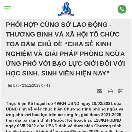
TRƯỜNG CAO ĐẲNG BÌNH PHƯỚC
PHỐI HỢP CÙNG SỞ LAO ĐỘNG -
THƯƠNG BINH VÀ XÃ HỘI TỔ CHỨC
TỌA ĐÀM CHỦ ĐỀ “CHIA SẺ KINH
NGHIỆM VÀ GIẢI PHÁP PHÒNG NGỪA
ỨNG PHÓ VỚI BẠO LỰC GIỚI ĐỐI VỚI
HỌC SINH, SINH VIÊN HIỆN NAY”
Thứ bảy - 23/12/2023 07:41
Thực hiện Kế hoạch số 49/KH-UBND ngày 19/02/2021 của
UBND tỉnh về việc thực hiện Chương trình phòng ngừa và
ứng phó với bạo lực trên cơ sở giới, giai đoạn 2021-2025
trên địa bàn tỉnh Bình Phước; Kế hoạch số 128/KH-UBND
ngày 06/5/2022 của UBND tỉnh về thực hiện Chương trình
truyền thông về bình đẳng giới đến năm 2030 trên địa bàn