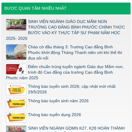
Điểm thi năng khiếu ngành Giáo dục Mầm Non đợt 1 2026
ĐƯỢC QUAN TÂM NHIỀU NHẤT
Thông báo về việc triển khai một số văn bản mới
SINH VIÊN NGÀNH GIÁO DỤC MẦM NON
THÔNG BÁO VỀ VIỆC PHÚC KHẢO ĐIỂM THI TỐT NGHIỆP
TRƯỜNG CAO ĐẲNG BÌNH PHƯỚC CHÍNH THỨC
KHỐI Y DƯỢC NĂM 2026
BƯỚC VÀO KỲ THỰC TẬP SƯ PHẠM NĂM HỌC
ĐIỂM TỐT NGHIỆP KHỐI Y - DƯỢC NĂM 2026
2025- 2026
Thông báo về việc tổ chức thi năng khiếu ngành Giáo dục
Chào cờ đầu tháng 3: Trường Cao đẳng Bình
Mầm non năm 2026
Phước khởi động Tháng Thanh niên với khí thế thi
đua sôi nổi
Điểm chuẩn trúng tuyển ngành Giáo dục Mầm non,
trình độ Cao đẳng của trường Cao đẳng Bình
Phước năm 2025
Thông báo tuyển sinh 2026; cập nhật mới nhất
29/5/2026
Thông báo tuyển sinh năm 2026
Thông báo tuyển dụng 2026
SINH VIÊN NGÀNH GDMN K27, K28 HOÀN THÀNH