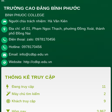
tế.
TRƯỜNG CAO ĐẲNG BÌNH PHƯỚC
BINH PHUOC COLLEGE
Người chịu trách nhiệm: Hà Văn Kiên
Địa chỉ: số 01, Phạm Ngọc Thạch, phường Đồng Xoài, thành
phố Đồng Nai
Điện thoại: zalo: 0978170456
Hotline:
0978170456
Email:
info@cdbp.edu.vn
Website:
http://cdbp.edu.vn
THỐNG KÊ TRUY CẬP
Đang truy cập
11
Máy chủ tìm kiếm
2
Khách truy cập
9
Hôm nay
3,867