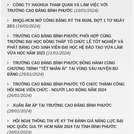
CÔNG TY HAOHUA THAM QUAN VÀ LÀM VIỆC VỚI
(10/01/2024)
TRƯỜNG CAO ĐẲNG BÌNH PHƯỚC
ĐHQG-HCM MỞ CỔNG ĐĂNG KÝ THI ĐGNL ĐỢT 1 TỪ NGÀY
(16/01/2024)
22/1
TRƯỜNG CAO ĐẲNG BÌNH PHƯỚC PHỐI HỢP CÙNG
TRƯỜNG ĐẠI HỌC ĐỒNG THÁP TỔ CHỨC LỄ TỐT NGHIỆP VÀ
PHÁT BẰNG CHO SINH VIÊN ĐẠI HỌC HỆ ĐÀO TẠO VỪA LÀM
(21/01/2024)
VỪA HỌC NĂM 2023
TRƯỜNG CAO ĐẲNG BÌNH PHƯỚC ĐỒNG HÀNH CÙNG
CHƯƠNG TRÌNH “TẾT NHÂN ÁI” TẠI VÙNG SÂU HUYỆN BÙ
(25/01/2024)
ĐĂNG
TRƯỜNG CAO ĐẲNG BÌNH PHƯỚC TỔ CHỨC THÀNH CÔNG
HỘI NGHỊ VIÊN CHỨC - NGƯỜI LAO ĐỘNG NĂM 2024
(26/01/2024)
XUÂN ẤM ÁP TẠI TRƯỜNG CAO ĐẲNG BÌNH PHƯỚC
(28/01/2024)
HỘI NGHỊ THÔNG TIN VỀ KỲ THI ĐÁNH GIÁ NĂNG LỰC ĐẠI
HỌC QUỐC GIA TP. HCM NĂM 2024 TẠI TỈNH BÌNH PHƯỚC
(30/01/2024)