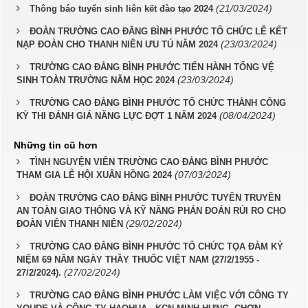
(21/03/2024)
Thông báo tuyển sinh liên kết đào tạo 2024
ĐOÀN TRƯỜNG CAO ĐẲNG BÌNH PHƯỚC TỔ CHỨC LỄ KẾT
(23/03/2024)
NẠP ĐOÀN CHO THANH NIÊN ƯU TÚ NĂM 2024
TRƯỜNG CAO ĐẲNG BÌNH PHƯỚC TIẾN HÀNH TỔNG VỆ
(23/03/2024)
SINH TOÀN TRƯỜNG NĂM HỌC 2024
TRƯỜNG CAO ĐẲNG BÌNH PHƯỚC TỔ CHỨC THÀNH CÔNG
(08/04/2024)
KỲ THI ĐÁNH GIÁ NĂNG LỰC ĐỢT 1 NĂM 2024
Những tin cũ hơn
TÌNH NGUYỆN VIÊN TRƯỜNG CAO ĐẲNG BÌNH PHƯỚC
(07/03/2024)
THAM GIA LỄ HỘI XUÂN HỒNG 2024
ĐOÀN TRƯỜNG CAO ĐẲNG BÌNH PHƯỚC TUYÊN TRUYỀN
AN TOÀN GIAO THÔNG VÀ KỸ NĂNG PHÁN ĐOÁN RỦI RO CHO
(29/02/2024)
ĐOÀN VIÊN THANH NIÊN
TRƯỜNG CAO ĐẲNG BÌNH PHƯỚC TỔ CHỨC TỌA ĐÀM KỶ
NIỆM 69 NĂM NGÀY THẦY THUỐC VIỆT NAM (27/2/1955 -
(27/02/2024)
27/2/2024).
TRƯỜNG CAO ĐẲNG BÌNH PHƯỚC LÀM VIỆC VỚI CÔNG TY