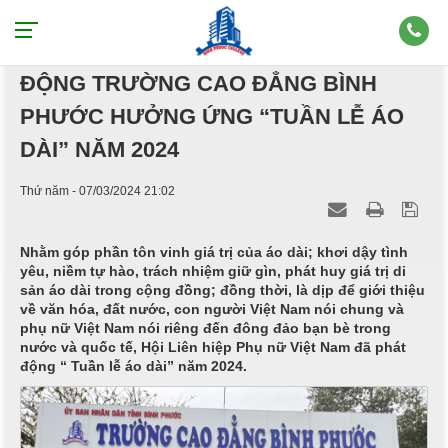
NỮ CÁN BỘ, VIÊN CHỨC, NGƯỜI LAO
ĐỘNG TRƯỜNG CAO ĐẲNG BÌNH
PHƯỚC HƯỞNG ỨNG “TUẦN LỄ ÁO
DÀI” NĂM 2024
Thứ năm - 07/03/2024 21:02
Nhằm góp phần tôn vinh giá trị của áo dài; khơi dậy tình
yêu, niềm tự hào, trách nhiệm giữ gìn, phát huy giá trị di
sản áo dài trong cộng đồng; đồng thời, là dịp để giới thiệu
về văn hóa, đất nước, con người Việt Nam nói chung và
phụ nữ Việt Nam nói riêng đến đông đảo bạn bè trong
nước và quốc tế, Hội Liên hiệp Phụ nữ Việt Nam đã phát
động “ Tuần lễ áo dài” năm 2024.