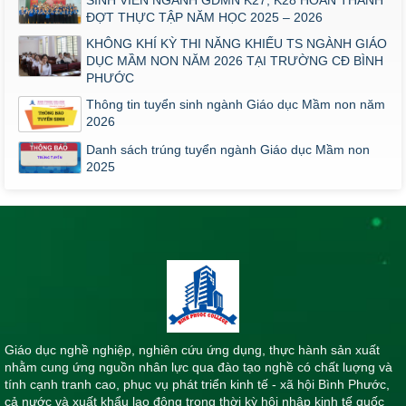
ĐỢT THỰC TẬP NĂM HỌC 2025 – 2026
KHÔNG KHÍ KỲ THI NĂNG KHIẾU TS NGÀNH GIÁO
DỤC MẦM NON NĂM 2026 TẠI TRƯỜNG CĐ BÌNH
PHƯỚC
Thông tin tuyển sinh ngành Giáo dục Mầm non năm
2026
Danh sách trúng tuyển ngành Giáo dục Mầm non
2025
Giáo dục nghề nghiệp, nghiên cứu ứng dụng, thực hành sản xuất
nhằm cung ứng nguồn nhân lực qua đào tạo nghề có chất luợng và
tính cạnh tranh cao, phục vụ phát triển kinh tế - xã hội Bình Phước,
cả nước và xuất khẩu lao động trong thời kỳ hội nhập kinh tế quốc