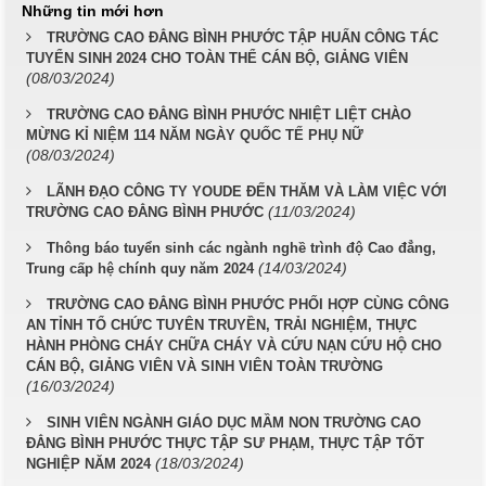
Những tin mới hơn
TRƯỜNG CAO ĐẲNG BÌNH PHƯỚC TẬP HUẤN CÔNG TÁC
TUYỂN SINH 2024 CHO TOÀN THỂ CÁN BỘ, GIẢNG VIÊN
(08/03/2024)
TRƯỜNG CAO ĐẲNG BÌNH PHƯỚC NHIỆT LIỆT CHÀO
MỪNG KỈ NIỆM 114 NĂM NGÀY QUỐC TẾ PHỤ NỮ
(08/03/2024)
LÃNH ĐẠO CÔNG TY YOUDE ĐẾN THĂM VÀ LÀM VIỆC VỚI
(11/03/2024)
TRƯỜNG CAO ĐẲNG BÌNH PHƯỚC
Thông báo tuyển sinh các ngành nghề trình độ Cao đẳng,
(14/03/2024)
Trung cấp hệ chính quy năm 2024
TRƯỜNG CAO ĐẲNG BÌNH PHƯỚC PHỐI HỢP CÙNG CÔNG
AN TỈNH TỔ CHỨC TUYÊN TRUYỀN, TRẢI NGHIỆM, THỰC
HÀNH PHÒNG CHÁY CHỮA CHÁY VÀ CỨU NẠN CỨU HỘ CHO
CÁN BỘ, GIẢNG VIÊN VÀ SINH VIÊN TOÀN TRƯỜNG
(16/03/2024)
SINH VIÊN NGÀNH GIÁO DỤC MẦM NON TRƯỜNG CAO
ĐẲNG BÌNH PHƯỚC THỰC TẬP SƯ PHẠM, THỰC TẬP TỐT
(18/03/2024)
NGHIỆP NĂM 2024