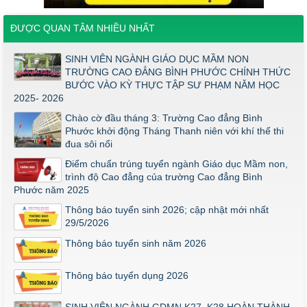
đối với ngành Giáo dục Mầm non trình độ cao đẳng năm 2026
Điểm thi năng khiếu ngành Giáo dục Mầm Non đợt 1 2026
ĐƯỢC QUAN TÂM NHIỀU NHẤT
Thông báo về việc triển khai một số văn bản mới
SINH VIÊN NGÀNH GIÁO DỤC MẦM NON
THÔNG BÁO VỀ VIỆC PHÚC KHẢO ĐIỂM THI TỐT NGHIỆP
TRƯỜNG CAO ĐẲNG BÌNH PHƯỚC CHÍNH THỨC
KHỐI Y DƯỢC NĂM 2026
BƯỚC VÀO KỲ THỰC TẬP SƯ PHẠM NĂM HỌC
ĐIỂM TỐT NGHIỆP KHỐI Y - DƯỢC NĂM 2026
2025- 2026
Thông báo về việc tổ chức thi năng khiếu ngành Giáo dục
Chào cờ đầu tháng 3: Trường Cao đẳng Bình
Mầm non năm 2026
Phước khởi động Tháng Thanh niên với khí thế thi
đua sôi nổi
Điểm chuẩn trúng tuyển ngành Giáo dục Mầm non,
trình độ Cao đẳng của trường Cao đẳng Bình
Phước năm 2025
Thông báo tuyển sinh 2026; cập nhật mới nhất
29/5/2026
Thông báo tuyển sinh năm 2026
Thông báo tuyển dụng 2026
SINH VIÊN NGÀNH GDMN K27, K28 HOÀN THÀNH