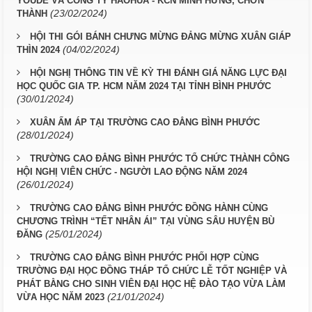
YOUDE VÀ CÔNG TY HAOHUA - KCN MINH HƯNG, CHƠN
(23/02/2024)
THÀNH
HỘI THI GÓI BÁNH CHƯNG MỪNG ĐẢNG MỪNG XUÂN GIÁP
(04/02/2024)
THÌN 2024
HỘI NGHỊ THÔNG TIN VỀ KỲ THI ĐÁNH GIÁ NĂNG LỰC ĐẠI
HỌC QUỐC GIA TP. HCM NĂM 2024 TẠI TỈNH BÌNH PHƯỚC
(30/01/2024)
XUÂN ẤM ÁP TẠI TRƯỜNG CAO ĐẲNG BÌNH PHƯỚC
(28/01/2024)
TRƯỜNG CAO ĐẲNG BÌNH PHƯỚC TỔ CHỨC THÀNH CÔNG
HỘI NGHỊ VIÊN CHỨC - NGƯỜI LAO ĐỘNG NĂM 2024
(26/01/2024)
TRƯỜNG CAO ĐẲNG BÌNH PHƯỚC ĐỒNG HÀNH CÙNG
CHƯƠNG TRÌNH “TẾT NHÂN ÁI” TẠI VÙNG SÂU HUYỆN BÙ
(25/01/2024)
ĐĂNG
TRƯỜNG CAO ĐẲNG BÌNH PHƯỚC PHỐI HỢP CÙNG
TRƯỜNG ĐẠI HỌC ĐỒNG THÁP TỔ CHỨC LỄ TỐT NGHIỆP VÀ
PHÁT BẰNG CHO SINH VIÊN ĐẠI HỌC HỆ ĐÀO TẠO VỪA LÀM
(21/01/2024)
VỪA HỌC NĂM 2023