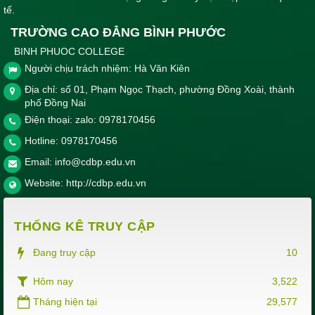
tế.
TRƯỜNG CAO ĐẲNG BÌNH PHƯỚC
BINH PHUOC COLLEGE
Người chịu trách nhiệm: Hà Văn Kiên
Địa chỉ: số 01, Phạm Ngọc Thạch, phường Đồng Xoài, thành
phố Đồng Nai
Điện thoại: zalo: 0978170456
Hotline:
0978170456
Email:
info@cdbp.edu.vn
Website:
http://cdbp.edu.vn
THỐNG KÊ TRUY CẬP
Đang truy cập
10
Hôm nay
3,522
Tháng hiện tại
29,577