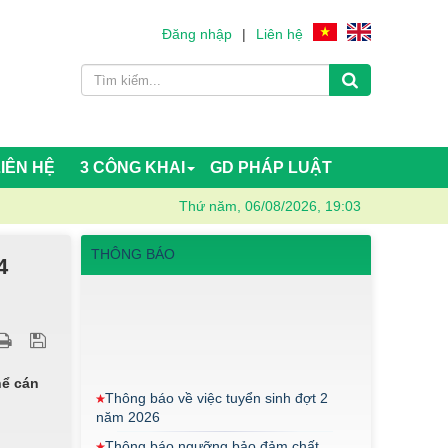
Đăng nhập
|
Liên hệ
LIÊN HỆ
3 CÔNG KHAI
GD PHÁP LUẬT
Thứ năm, 06/08/2026, 19:03
THÔNG BÁO
4
Thông báo về việc tuyển sinh đợt 2
hể cán
năm 2026
Thông báo ngưỡng bảo đảm chất
lượng đầu vào (điểm sàn) đối với ngành