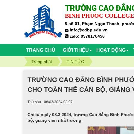
TRƯỜNG CAO ĐẲNG
BINH PHUOC COLLEGE
số 01, Phạm Ngọc Thạch, phườn
info@cdbp.edu.vn
zalo: 0978170456
TRANG CHỦ
GIỚI THIỆU
HOẠT ĐỘNG
Trang nhất
TIN TỨC
TRƯỜNG CAO ĐẲNG BÌNH PHƯỚC
CHO TOÀN THỂ CÁN BỘ, GIẢNG 
Thứ sáu - 08/03/2024 08:07
Chiều ngày 08.3.2024, trường Cao đẳng Bình Phước
bộ, giảng viên nhà trường.