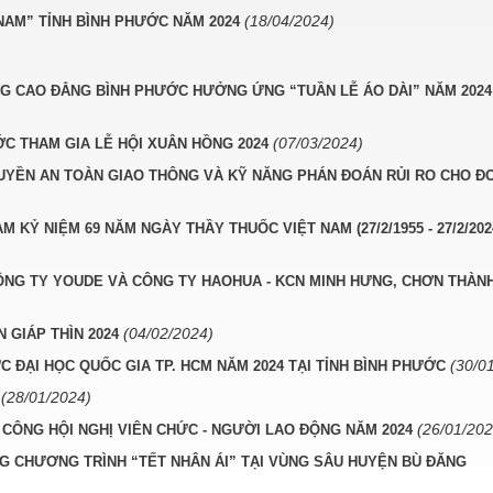
(18/04/2024)
NAM” TỈNH BÌNH PHƯỚC NĂM 2024
G CAO ĐẲNG BÌNH PHƯỚC HƯỞNG ỨNG “TUẦN LỄ ÁO DÀI” NĂM 2024
(07/03/2024)
C THAM GIA LỄ HỘI XUÂN HỒNG 2024
YỀN AN TOÀN GIAO THÔNG VÀ KỸ NĂNG PHÁN ĐOÁN RỦI RO CHO Đ
Ỷ NIỆM 69 NĂM NGÀY THẦY THUỐC VIỆT NAM (27/2/1955 - 27/2/2024
NG TY YOUDE VÀ CÔNG TY HAOHUA - KCN MINH HƯNG, CHƠN THÀN
(04/02/2024)
GIÁP THÌN 2024
(30/0
C ĐẠI HỌC QUỐC GIA TP. HCM NĂM 2024 TẠI TỈNH BÌNH PHƯỚC
(28/01/2024)
(26/01/202
ÔNG HỘI NGHỊ VIÊN CHỨC - NGƯỜI LAO ĐỘNG NĂM 2024
 CHƯƠNG TRÌNH “TẾT NHÂN ÁI” TẠI VÙNG SÂU HUYỆN BÙ ĐĂNG