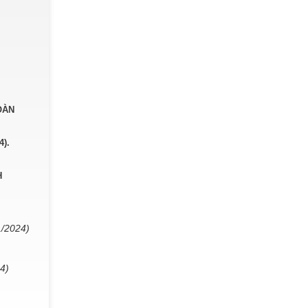
OÀN
).
H
1/2024)
4)