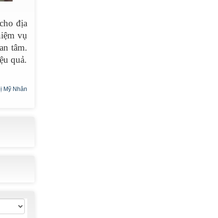
cho địa
hiệm vụ
an tâm.
ệu quả.
ị Mỹ Nhân