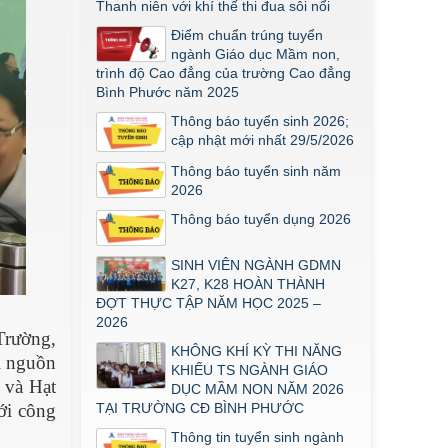
năm 2026
Thanh niên với khí thế thi đua sôi nổi
Điểm thi năng khiếu ngành Giáo dục
Điểm chuẩn trúng tuyển
Mầm Non đợt 1 2026
ngành Giáo dục Mầm non,
trình độ Cao đẳng của trường Cao đẳng
Thông báo về việc triển khai một số
Bình Phước năm 2025
văn bản mới
Thông báo tuyển sinh 2026;
THÔNG BÁO VỀ VIỆC PHÚC KHẢO
cập nhật mới nhất 29/5/2026
ĐIỂM THI TỐT NGHIỆP KHỐI Y DƯỢC
NĂM 2026
Thông báo tuyển sinh năm
2026
ĐIỂM TỐT NGHIỆP KHỐI Y - DƯỢC
NĂM 2026
Thông báo tuyển dụng 2026
Thông báo về việc tổ chức thi năng
khiếu ngành Giáo dục Mầm non năm
SINH VIÊN NGÀNH GDMN
2026
K27, K28 HOÀN THÀNH
ĐỢT THỰC TẬP NĂM HỌC 2025 –
2026
Trường,
KHÔNG KHÍ KỲ THI NĂNG
i nguồn
KHIẾU TS NGÀNH GIÁO
 và Hạt
DỤC MẦM NON NĂM 2026
ới công
TẠI TRƯỜNG CĐ BÌNH PHƯỚC
Thông tin tuyển sinh ngành