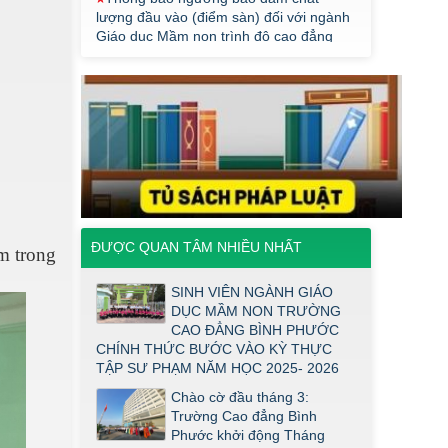
Giáo dục Mầm non trình độ cao đẳng
năm 2026
Điểm thi năng khiếu ngành Giáo dục
Mầm Non đợt 1 2026
Thông báo về việc triển khai một số
văn bản mới
THÔNG BÁO VỀ VIỆC PHÚC KHẢO
ĐIỂM THI TỐT NGHIỆP KHỐI Y DƯỢC
NĂM 2026
ĐIỂM TỐT NGHIỆP KHỐI Y - DƯỢC
NĂM 2026
ĐƯỢC QUAN TÂM NHIỀU NHẤT
m trong
Thông báo về việc tổ chức thi năng
khiếu ngành Giáo dục Mầm non năm
SINH VIÊN NGÀNH GIÁO
2026
DỤC MẦM NON TRƯỜNG
CAO ĐẲNG BÌNH PHƯỚC
Thông báo về việc tuyển sinh đợt 2
CHÍNH THỨC BƯỚC VÀO KỲ THỰC
năm 2026
TẬP SƯ PHẠM NĂM HỌC 2025- 2026
Thông báo ngưỡng bảo đảm chất
Chào cờ đầu tháng 3:
lượng đầu vào (điểm sàn) đối với ngành
Trường Cao đẳng Bình
Giáo dục Mầm non trình độ cao đẳng
Phước khởi động Tháng