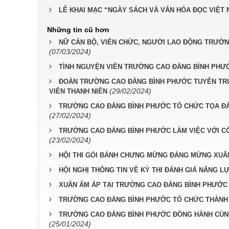
LỄ KHAI MẠC “NGÀY SÁCH VÀ VĂN HÓA ĐỌC VIỆT 
Những tin cũ hơn
NỮ CÁN BỘ, VIÊN CHỨC, NGƯỜI LAO ĐỘNG TRƯỜN
(07/03/2024)
TÌNH NGUYỆN VIÊN TRƯỜNG CAO ĐẲNG BÌNH PHƯỚ
ĐOÀN TRƯỜNG CAO ĐẲNG BÌNH PHƯỚC TUYÊN TRU
(29/02/2024)
VIÊN THANH NIÊN
TRƯỜNG CAO ĐẲNG BÌNH PHƯỚC TỔ CHỨC TỌA ĐÀM K
(27/02/2024)
TRƯỜNG CAO ĐẲNG BÌNH PHƯỚC LÀM VIỆC VỚI CÔ
(23/02/2024)
HỘI THI GÓI BÁNH CHƯNG MỪNG ĐẢNG MỪNG XUÂN 
HỘI NGHỊ THÔNG TIN VỀ KỲ THI ĐÁNH GIÁ NĂNG LỰ
XUÂN ẤM ÁP TẠI TRƯỜNG CAO ĐẲNG BÌNH PHƯỚC
TRƯỜNG CAO ĐẲNG BÌNH PHƯỚC TỔ CHỨC THÀNH C
TRƯỜNG CAO ĐẲNG BÌNH PHƯỚC ĐỒNG HÀNH CÙNG
(25/01/2024)