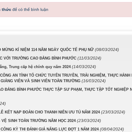
h thức
để có thể bình luận
(08/03/2024)
 MỪNG KỈ NIỆM 114 NĂM NGÀY QUỐC TẾ PHỤ NỮ
(11/03/2024)
ỆC VỚI TRƯỜNG CAO ĐẲNG BÌNH PHƯỚC
(14/03/2024)
đẳng, Trung cấp hệ chính quy năm 2024
CÔNG AN TỈNH TỔ CHỨC TUYÊN TRUYỀN, TRẢI NGHIỆM, THỰC HÀNH
(16/03/2024)
GIẢNG VIÊN VÀ SINH VIÊN TOÀN TRƯỜNG
AO ĐẲNG BÌNH PHƯỚC THỰC TẬP SƯ PHẠM, THỰC TẬP TỐT NGHIỆP 
24)
(23/03/2024)
 KẾT NẠP ĐOÀN CHO THANH NIÊN ƯU TÚ NĂM 2024
(23/03/2024)
 VỆ SINH TOÀN TRƯỜNG NĂM HỌC 2024
(08/04/2024)
ÔNG KỲ THI ĐÁNH GIÁ NĂNG LỰC ĐỢT 1 NĂM 2024