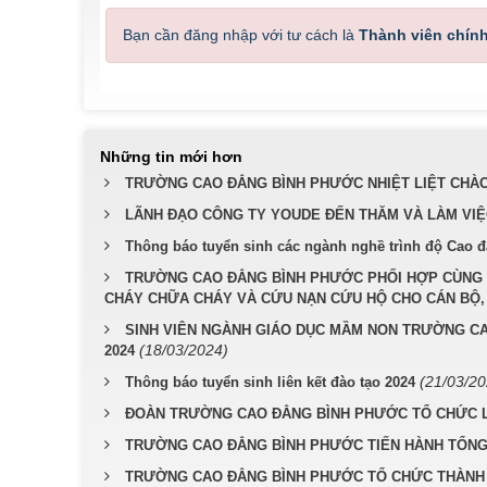
Bạn cần đăng nhập với tư cách là
Thành viên chín
Những tin mới hơn
TRƯỜNG CAO ĐẲNG BÌNH PHƯỚC NHIỆT LIỆT CHÀO
LÃNH ĐẠO CÔNG TY YOUDE ĐẾN THĂM VÀ LÀM VI
Thông báo tuyển sinh các ngành nghề trình độ Cao 
TRƯỜNG CAO ĐẲNG BÌNH PHƯỚC PHỐI HỢP CÙNG 
CHÁY CHỮA CHÁY VÀ CỨU NẠN CỨU HỘ CHO CÁN BỘ, 
SINH VIÊN NGÀNH GIÁO DỤC MẦM NON TRƯỜNG C
(18/03/2024)
2024
(21/03/20
Thông báo tuyển sinh liên kết đào tạo 2024
ĐOÀN TRƯỜNG CAO ĐẲNG BÌNH PHƯỚC TỔ CHỨC LỄ
TRƯỜNG CAO ĐẲNG BÌNH PHƯỚC TIẾN HÀNH TỔNG
TRƯỜNG CAO ĐẲNG BÌNH PHƯỚC TỔ CHỨC THÀNH C