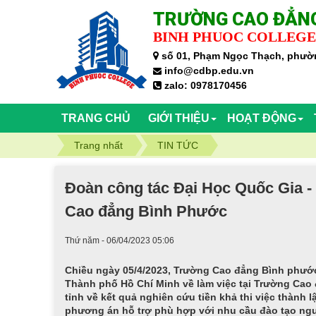
TRƯỜNG CAO ĐẲNG
BINH PHUOC COLLEGE
số 01, Phạm Ngọc Thạch, phườn
info@cdbp.edu.vn
zalo: 0978170456
TRANG CHỦ
GIỚI THIỆU
HOẠT ĐỘNG
Trang nhất
TIN TỨC
Đoàn công tác Đại Học Quốc Gia -
Cao đẳng Bình Phước
Thứ năm - 06/04/2023 05:06
Chiều ngày 05/4/2023, Trường Cao đẳng Bình phước
Thành phố Hồ Chí Minh về làm việc tại Trường Cao
tỉnh về kết quả nghiên cứu tiền khả thi việc thành 
phương án hỗ trợ phù hợp với nhu cầu đào tạo ngu