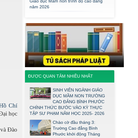
Mầm Non đợt 1 2026
Thông báo về việc triển khai một số
văn bản mới
THÔNG BÁO VỀ VIỆC PHÚC KHẢO
ĐIỂM THI TỐT NGHIỆP KHỐI Y DƯỢC
NĂM 2026
ĐIỂM TỐT NGHIỆP KHỐI Y - DƯỢC
NĂM 2026
Thông báo về việc tổ chức thi năng
khiếu ngành Giáo dục Mầm non năm
2026
ĐƯỢC QUAN TÂM NHIỀU NHẤT
Thông báo về việc tuyển sinh đợt 2
SINH VIÊN NGÀNH GIÁO
năm 2026
DỤC MẦM NON TRƯỜNG
CAO ĐẲNG BÌNH PHƯỚC
Thông báo ngưỡng bảo đảm chất
 Hồ Chí
CHÍNH THỨC BƯỚC VÀO KỲ THỰC
lượng đầu vào (điểm sàn) đối với ngành
Đại học
TẬP SƯ PHẠM NĂM HỌC 2025- 2026
Giáo dục Mầm non trình độ cao đẳng
năm 2026
Chào cờ đầu tháng 3:
Trường Cao đẳng Bình
 và Đào
Điểm thi năng khiếu ngành Giáo dục
Phước khởi động Tháng
Mầm Non đợt 1 2026