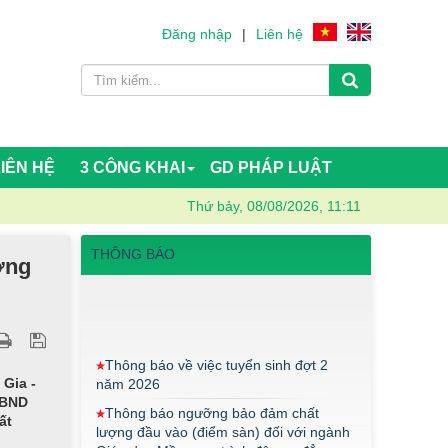
Đăng nhập
|
Liên hệ
LIÊN HỆ
3 CÔNG KHAI
GD PHÁP LUẬT
Thứ bảy, 08/08/2026, 11:11
THÔNG BÁO
ờng
Thông báo về việc tuyển sinh đợt 2
năm 2026
Thông báo ngưỡng bảo đảm chất
lượng đầu vào (điểm sàn) đối với ngành
Gia -
Giáo dục Mầm non trình độ cao đẳng
UBND
năm 2026
ất
Điểm thi năng khiếu ngành Giáo dục