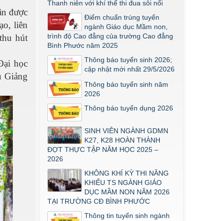
Thanh niên với khí thế thi đua sôi nổi
ận được
Thông báo về việc triển khai một số
Điểm chuẩn trúng tuyển
văn bản mới
o, liên
ngành Giáo dục Mầm non,
THÔNG BÁO VỀ VIỆC PHÚC KHẢO
trình độ Cao đẳng của trường Cao đẳng
thu hút
ĐIỂM THI TỐT NGHIỆP KHỐI Y DƯỢC
Bình Phước năm 2025
NĂM 2026
Thông báo tuyển sinh 2026;
Đại học
ĐIỂM TỐT NGHIỆP KHỐI Y - DƯỢC
cập nhật mới nhất 29/5/2026
u Giảng
NĂM 2026
Thông báo tuyển sinh năm
Thông báo về việc tổ chức thi năng
2026
khiếu ngành Giáo dục Mầm non năm
Thông báo tuyển dụng 2026
2026
SINH VIÊN NGÀNH GDMN
K27, K28 HOÀN THÀNH
ĐỢT THỰC TẬP NĂM HỌC 2025 –
2026
KHÔNG KHÍ KỲ THI NĂNG
KHIẾU TS NGÀNH GIÁO
DỤC MẦM NON NĂM 2026
TẠI TRƯỜNG CĐ BÌNH PHƯỚC
Thông tin tuyển sinh ngành