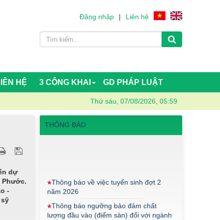
Đăng nhập
|
Liên hệ
LIÊN HỆ
3 CÔNG KHAI
GD PHÁP LUẬT
Thứ sáu, 07/08/2026, 05:59
THÔNG BÁO
Thông báo về việc tuyển sinh đợt 2
năm 2026
ến dự
Thông báo ngưỡng bảo đảm chất
h Phước.
lượng đầu vào (điểm sàn) đối với ngành
o -
Giáo dục Mầm non trình độ cao đẳng
 sỹ
năm 2026