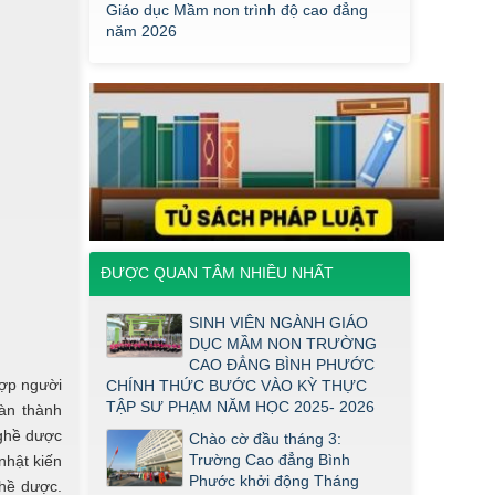
Điểm thi năng khiếu ngành Giáo dục
Mầm Non đợt 1 2026
Thông báo về việc triển khai một số
văn bản mới
THÔNG BÁO VỀ VIỆC PHÚC KHẢO
ĐIỂM THI TỐT NGHIỆP KHỐI Y DƯỢC
NĂM 2026
ĐIỂM TỐT NGHIỆP KHỐI Y - DƯỢC
NĂM 2026
Thông báo về việc tổ chức thi năng
khiếu ngành Giáo dục Mầm non năm
ĐƯỢC QUAN TÂM NHIỀU NHẤT
2026
SINH VIÊN NGÀNH GIÁO
Thông báo về việc tuyển sinh đợt 2
DỤC MẦM NON TRƯỜNG
năm 2026
CAO ĐẲNG BÌNH PHƯỚC
Thông báo ngưỡng bảo đảm chất
ợp người
CHÍNH THỨC BƯỚC VÀO KỲ THỰC
lượng đầu vào (điểm sàn) đối với ngành
TẬP SƯ PHẠM NĂM HỌC 2025- 2026
àn thành
Giáo dục Mầm non trình độ cao đẳng
nghề dược
Chào cờ đầu tháng 3:
năm 2026
Trường Cao đẳng Bình
nhật kiến
Điểm thi năng khiếu ngành Giáo dục
Phước khởi động Tháng
hề dược.