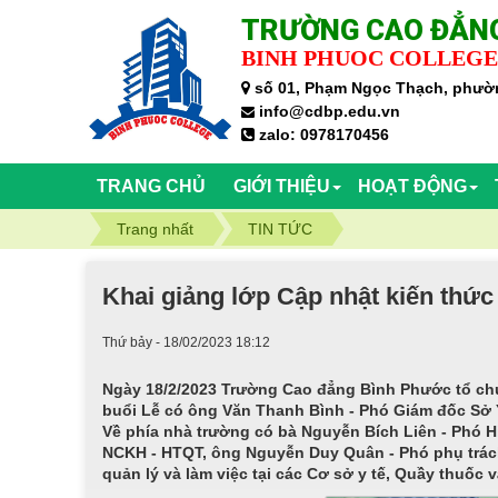
TRƯỜNG CAO ĐẲNG
BINH PHUOC COLLEGE
số 01, Phạm Ngọc Thạch, phườn
info@cdbp.edu.vn
zalo: 0978170456
TRANG CHỦ
GIỚI THIỆU
HOẠT ĐỘNG
Trang nhất
TIN TỨC
Khai giảng lớp Cập nhật kiến th
Thứ bảy - 18/02/2023 18:12
Ngày 18/2/2023 Trường Cao đẳng Bình Phước tổ ch
buổi Lễ có ông Văn Thanh Bình - Phó Giám đốc Sở 
Về phía nhà trường có bà Nguyễn Bích Liên - Phó 
NCKH - HTQT, ông Nguyễn Duy Quân - Phó phụ trách
quản lý và làm việc tại các Cơ sở y tế, Quầy thuốc 