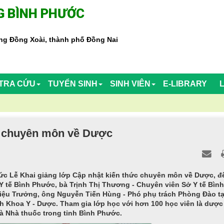
 BÌNH PHƯỚC
g Đồng Xoài, thành phố Đồng Nai
TRA CỨU
TUYỂN SINH
SINH VIÊN
E-LIBRARY
ức chuyên môn về Dược
ức Lễ Khai giảng lớp Cập nhật kiến thức chuyên môn về Dược, đ
Y tế Bình Phước, bà Trịnh Thị Thương - Chuyên viên Sở Y tế Bìn
Hiệu Trưởng, ông Nguyễn Tiến Hùng - Phó phụ trách Phòng Đào tạ
 Khoa Y - Dược. Tham gia lớp học với hơn 100 học viên là dược
và Nhà thuốc trong tỉnh Bình Phước.