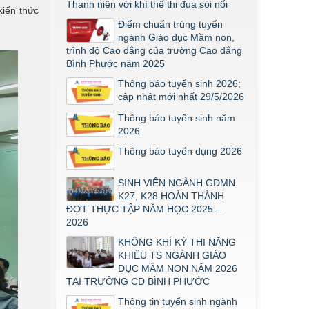
Mầm Non đợt 1 2026
Thanh niên với khí thế thi đua sôi nổi
iến thức
Thông báo về việc triển khai một số
Điểm chuẩn trúng tuyển
văn bản mới
ngành Giáo dục Mầm non,
trình độ Cao đẳng của trường Cao đẳng
THÔNG BÁO VỀ VIỆC PHÚC KHẢO
Bình Phước năm 2025
ĐIỂM THI TỐT NGHIỆP KHỐI Y DƯỢC
NĂM 2026
Thông báo tuyển sinh 2026;
cập nhật mới nhất 29/5/2026
ĐIỂM TỐT NGHIỆP KHỐI Y - DƯỢC
NĂM 2026
Thông báo tuyển sinh năm
2026
Thông báo về việc tổ chức thi năng
khiếu ngành Giáo dục Mầm non năm
Thông báo tuyển dụng 2026
2026
SINH VIÊN NGÀNH GDMN
K27, K28 HOÀN THÀNH
ĐỢT THỰC TẬP NĂM HỌC 2025 –
2026
KHÔNG KHÍ KỲ THI NĂNG
KHIẾU TS NGÀNH GIÁO
DỤC MẦM NON NĂM 2026
TẠI TRƯỜNG CĐ BÌNH PHƯỚC
Thông tin tuyển sinh ngành