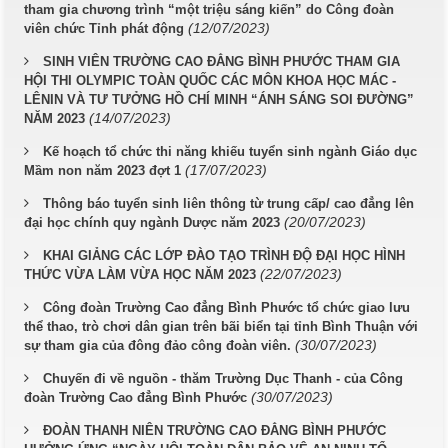
tham gia chương trình “một triệu sáng kiến” do Công đoàn
(12/07/2023)
viên chức Tỉnh phát động
SINH VIÊN TRƯỜNG CAO ĐẲNG BÌNH PHƯỚC THAM GIA
HỘI THI OLYMPIC TOÀN QUỐC CÁC MÔN KHOA HỌC MÁC -
LÊNIN VÀ TƯ TƯỞNG HỒ CHÍ MINH “ÁNH SÁNG SOI ĐƯỜNG”
(14/07/2023)
NĂM 2023
Kế hoạch tổ chức thi năng khiếu tuyển sinh ngành Giáo dục
(17/07/2023)
Mầm non năm 2023 đợt 1
Thông báo tuyển sinh liên thông từ trung cấp/ cao đẳng lên
(20/07/2023)
đại học chính quy ngành Dược năm 2023
KHAI GIẢNG CÁC LỚP ĐÀO TẠO TRÌNH ĐỘ ĐẠI HỌC HÌNH
(22/07/2023)
THỨC VỪA LÀM VỪA HỌC NĂM 2023
Công đoàn Trường Cao đẳng Bình Phước tổ chức giao lưu
thể thao, trò chơi dân gian trên bãi biển tại tỉnh Bình Thuận với
(30/07/2023)
sự tham gia của đông đảo công đoàn viên.
Chuyến đi về nguồn - thăm Trường Dục Thanh - của Công
(30/07/2023)
đoàn Trường Cao đẳng Bình Phước
ĐOÀN THANH NIÊN TRƯỜNG CAO ĐẲNG BÌNH PHƯỚC