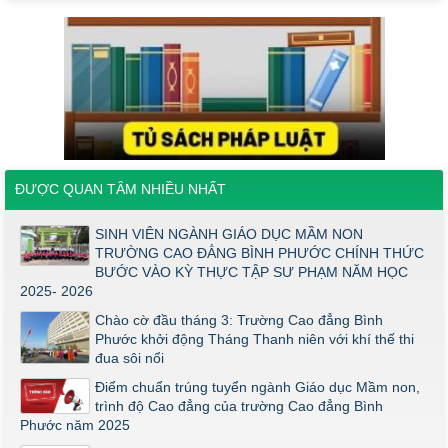
KHỐI Y DƯỢC NĂM 2026
ĐIỂM TỐT NGHIỆP KHỐI Y - DƯỢC NĂM 2026
Thông báo về việc tổ chức thi năng khiếu ngành Giáo dục
Mầm non năm 2026
Thông báo về việc tuyển sinh đợt 2 năm 2026
Thông báo ngưỡng bảo đảm chất lượng đầu vào (điểm sàn)
đối với ngành Giáo dục Mầm non trình độ cao đẳng năm 2026
ĐƯỢC QUAN TÂM NHIỀU NHẤT
Điểm thi năng khiếu ngành Giáo dục Mầm Non đợt 1 2026
Thông báo về việc triển khai một số văn bản mới
SINH VIÊN NGÀNH GIÁO DỤC MẦM NON
TRƯỜNG CAO ĐẲNG BÌNH PHƯỚC CHÍNH THỨC
THÔNG BÁO VỀ VIỆC PHÚC KHẢO ĐIỂM THI TỐT NGHIỆP
BƯỚC VÀO KỲ THỰC TẬP SƯ PHẠM NĂM HỌC
KHỐI Y DƯỢC NĂM 2026
2025- 2026
ĐIỂM TỐT NGHIỆP KHỐI Y - DƯỢC NĂM 2026
Chào cờ đầu tháng 3: Trường Cao đẳng Bình
Thông báo về việc tổ chức thi năng khiếu ngành Giáo dục
Phước khởi động Tháng Thanh niên với khí thế thi
Mầm non năm 2026
đua sôi nổi
Điểm chuẩn trúng tuyển ngành Giáo dục Mầm non,
trình độ Cao đẳng của trường Cao đẳng Bình
Phước năm 2025