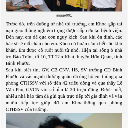
image001
Trước đó, trên đường từ nhà tới trường, em Khoa gặp tai
nạn giao thông nghiêm trọng được cấp cứu tại bệnh viện.
Đến nay, em đã qua cơn nguy kịch. Sau khi ổn định, các
bác sĩ sẽ mổ chân cho em. Khoa có hoàn cảnh hết sức khó
khăn. Em được cô ruột nuôi từ nhỏ. Hiện tại sống ở nhà
trọ Bảo Trâm, tổ 10, TT Tân Khai, huyện Hớn Quản, tỉnh
Bình Phước.
Sau khi biết tin, GV, CB CNV, HS, SV trường CĐ Bình
Phước và các mạnh thường quân đã ủng hộ em thông qua
phòng CTHSSV với số tiền 42 triệu đồng và qua thầy Lê
Văn Phú, GVCN với số tiền là 20 triệu đồng. Được biết,
nhiều nhà hảo tâm đã gửi quà trực tiếp tới gia đình và vẫn
muốn tiếp tục giúp đỡ em Khoa.thông qua phòng
CTHSSV của trường.