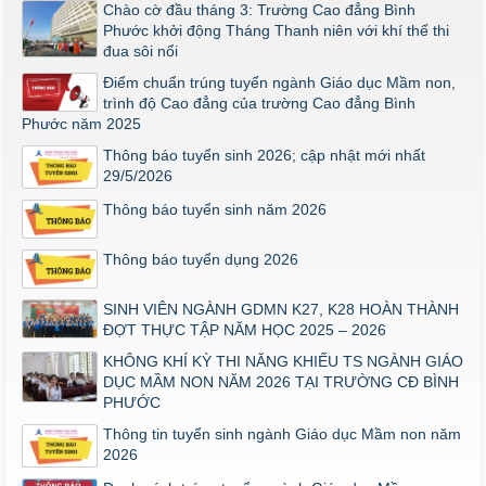
Chào cờ đầu tháng 3: Trường Cao đẳng Bình
ĐIỂM TỐT NGHIỆP KHỐI Y - DƯỢC NĂM 2026
Phước khởi động Tháng Thanh niên với khí thế thi
đua sôi nổi
Thông báo về việc tổ chức thi năng khiếu ngành Giáo dục
Mầm non năm 2026
Điểm chuẩn trúng tuyển ngành Giáo dục Mầm non,
trình độ Cao đẳng của trường Cao đẳng Bình
Phước năm 2025
Thông báo tuyển sinh 2026; cập nhật mới nhất
29/5/2026
Thông báo tuyển sinh năm 2026
Thông báo tuyển dụng 2026
SINH VIÊN NGÀNH GDMN K27, K28 HOÀN THÀNH
ĐỢT THỰC TẬP NĂM HỌC 2025 – 2026
KHÔNG KHÍ KỲ THI NĂNG KHIẾU TS NGÀNH GIÁO
DỤC MẦM NON NĂM 2026 TẠI TRƯỜNG CĐ BÌNH
PHƯỚC
Thông tin tuyển sinh ngành Giáo dục Mầm non năm
2026