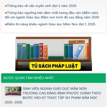
Thông báo về việc tuyển sinh đợt 2 năm 2026
Thông báo ngưỡng bảo đảm chất lượng đầu vào (điểm sàn)
đối với ngành Giáo dục Mầm non trình độ cao đẳng năm 2026
Điểm thi năng khiếu ngành Giáo dục Mầm Non đợt 1 2026
Thông báo về việc triển khai một số văn bản mới
THÔNG BÁO VỀ VIỆC PHÚC KHẢO ĐIỂM THI TỐT NGHIỆP
KHỐI Y DƯỢC NĂM 2026
ĐIỂM TỐT NGHIỆP KHỐI Y - DƯỢC NĂM 2026
Thông báo về việc tổ chức thi năng khiếu ngành Giáo dục
Mầm non năm 2026
Thông báo về việc tuyển sinh đợt 2 năm 2026
Thông báo ngưỡng bảo đảm chất lượng đầu vào (điểm sàn)
ĐƯỢC QUAN TÂM NHIỀU NHẤT
đối với ngành Giáo dục Mầm non trình độ cao đẳng năm 2026
Điểm thi năng khiếu ngành Giáo dục Mầm Non đợt 1 2026
SINH VIÊN NGÀNH GIÁO DỤC MẦM NON
TRƯỜNG CAO ĐẲNG BÌNH PHƯỚC CHÍNH THỨC
Thông báo về việc triển khai một số văn bản mới
BƯỚC VÀO KỲ THỰC TẬP SƯ PHẠM NĂM HỌC
THÔNG BÁO VỀ VIỆC PHÚC KHẢO ĐIỂM THI TỐT NGHIỆP
2025- 2026
KHỐI Y DƯỢC NĂM 2026