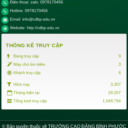
Điện thoại: zalo: 0978170456
Hotline:
0978170456
Email:
info@cdbp.edu.vn
Website:
http://cdbp.edu.vn
THỐNG KÊ TRUY CẬP
Đang truy cập
9
Máy chủ tìm kiếm
3
Khách truy cập
6
Hôm nay
3,307
Tháng hiện tại
29,207
Tổng lượt truy cập
1,949,794
© Bản quyền thuộc về TRƯỜNG CAO ĐẲNG BÌNH PHƯỚC